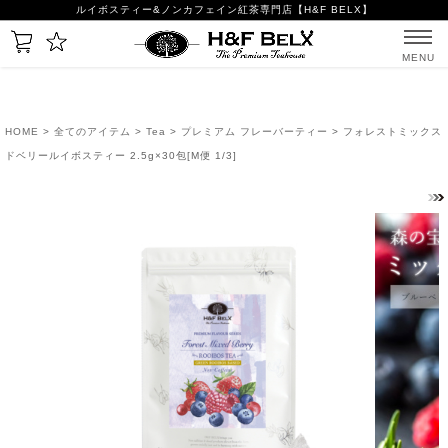
ルイボスティー&ノンカフェイン紅茶専門店【H&F BELX】
MENU
HOME
>
全てのアイテム
>
Tea
>
プレミアム フレーバーティー
> フォレストミックス
ドベリールイボスティー 2.5g×30包[M便 1/3]