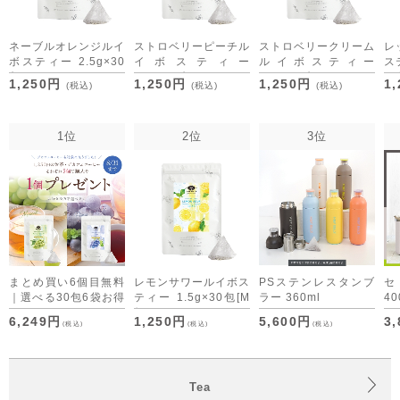
ネーブルオレンジルイ
ストロベリーピーチル
ストロベリークリーム
レ
ボスティー 2.5g×30
イボスティー
ルイボスティー
ス
包
2.5g×30包
2.5g×30包
[M
1,250円
1,250円
1,250円
1
(税込)
(税込)
(税込)
[M便 1/3]
[M便 1/3]
[M便 1/3]
1位
2位
3位
まとめ買い6個目無料
レモンサワールイボス
PSステンレスタンブ
｜選べる30包6袋お得
ティー 1.5g×30包
[M
ラー 360ml
40
セット デカフェコー
便 1/3]
6,249円
1,250円
5,600円
3
(税込)
(税込)
(税込)
ヒーも仲間入り
Tea