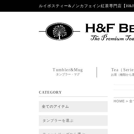
ルイボスティー&ノンカフェイン紅茶専門店【H&F 
Tumbler&Mug
Tea（Seri
タンブラー・マグ
お茶（種類から
CATEGORY
HOME
>
全
全てのアイテム
タンブラーを選ぶ
タンブラー
タンブラー交換パーツ・カバー