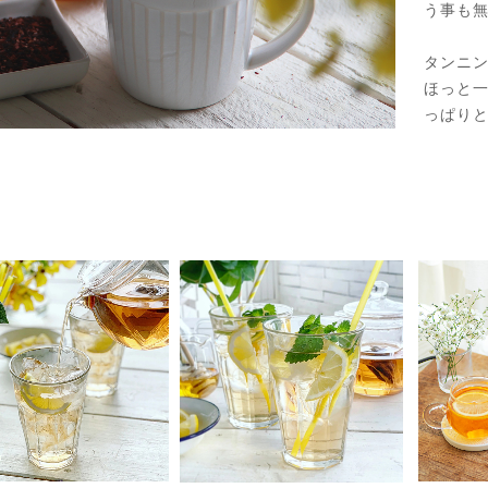
う事も
タンニ
ほっと
っぱり