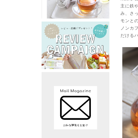
主に鉄
み、さ
モンと
ノンカ
だける