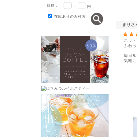
価格 :
～
円
在庫ありのみ検索
まりさ
ネット
ふわっ
毎日ル
気軽に