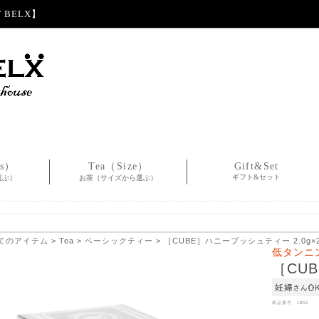
BELX】
es）
Tea（Size）
Gift&Set
ギフト&セット
選ぶ）
お茶（サイズから選ぶ）
てのアイテム
>
Tea
>
ベーシックティー
> ［CUBE］ハニーブッシュティー 2.0g×
低タンニ
［CU
商品番号 1855