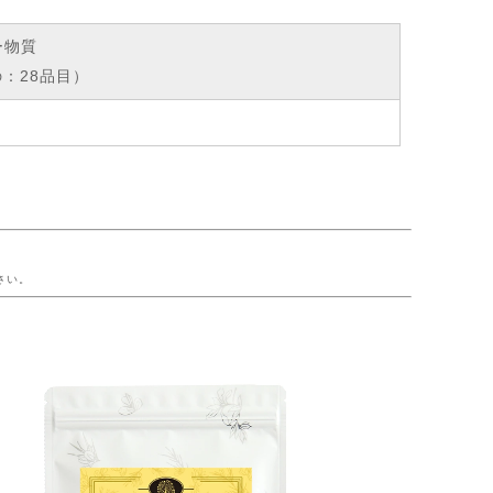
ー物質
：28品目）
ー
さい。