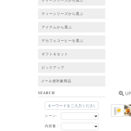
ティーシリーズから選ぶ
すべてのお茶一覧
ベーシックティー
フレーバーティー
はちみつルイボスティー
チャイルイボスティー
ハーブブレンドティー
穀物ブレンドティー
アソート
ティーシリーズから選ぶ
すべてのお茶一覧
ベーシックティー
フレーバーティー
はちみつルイボスティー
チャイルイボスティー
ハーブブレンドティー
穀物ブレンドティー
ルイボススープティー
アソート
アイテムから選ぶ
すべてのお茶一覧
グリーンルイボスベース
ピュアルイボスベース
ハニーブッシュベース
プレミアム個包装
30包/100包ボリュームパック
スタンダード 20包
CUBE 20包
プチシリーズ 5包
デカフェコーヒーを選ぶ
デカフェコーヒー一覧
デカフェコーヒーまとめ買い
ギフト＆セット
ギフト＆セット一覧
初めてセット
選べるセット
お茶のセット
タンブラー付きセット
アソート
ラッピング・その他
ピックアップ
フード
定期購入
お得なまとめ買いサービス
法人お取引をご希望のお客様
ルイボスティー茶葉 バルク販売
メール便対象商品
SEARCH
シーン:
内容量 :