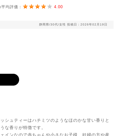
の平均評価：
4.00
静岡県/30代/女性
投稿日：2026年02月19日
ブッシュティーはハチミツのようなほのかな甘い香りと
ような香りが特徴です。
フェインなので赤ちゃんや小さなお子様、妊婦の方や産