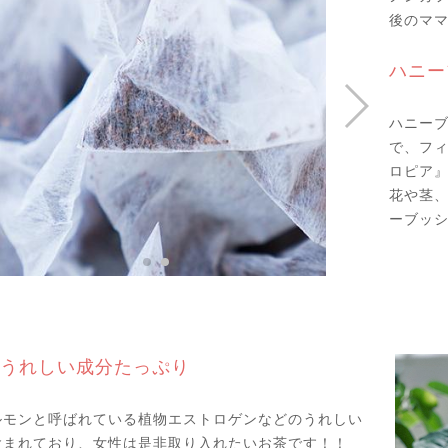
後のマ
ハニー
ハニー
で、フ
ロピア
花や茎
ーブッ
うれしい成分たっぷり
ルモンと呼ばれている植物エストロゲンなどのうれしい
含まれており、女性は是非取り入れたいお茶です！！