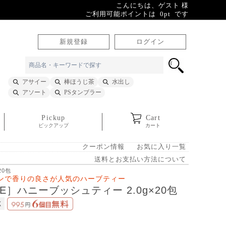
こんにちは、ゲスト 様
ご利用可能ポイントは 0pt です
新規登録
ログイン
アサイー
棒ほうじ茶
水出し
アソート
PSタンブラー
Pickup
Cart
ピックアップ
カート
クーポン情報
お気に入り一覧
送料とお支払い方法について
20包
ンで香りの良さが人気のハーブティー
BE］ハニーブッシュティー 2.0g×20包