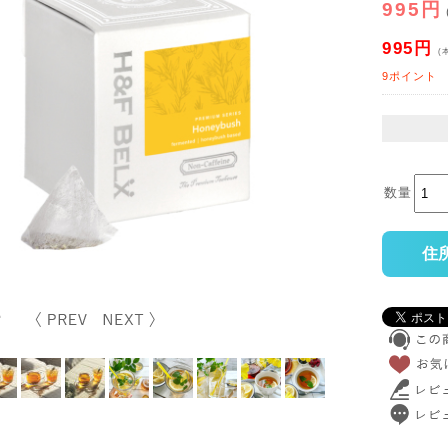
995円
995円
(
9ポイント
数量
住