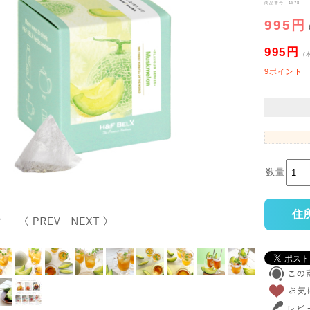
商品番号 1878
995円
995円
(
9ポイント
数量
住