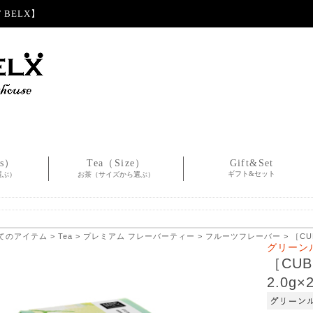
BELX】
es）
Tea（Size）
Gift&Set
ギフト&セット
選ぶ）
お茶（サイズから選ぶ）
てのアイテム
>
Tea
>
プレミアム フレーバーティー
>
フルーツフレーバー
> ［C
グリーン
［CU
2.0g×