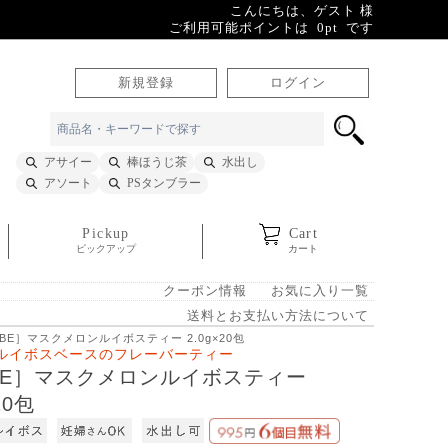
こんにちは、ゲスト 様
ご利用可能ポイントは 0pt です
新規登録
ログイン
アサイー
棒ほうじ茶
水出し
アソート
PSタンブラー
Pickup
Cart
ピックアップ
カート
クーポン情報
お気に入り一覧
送料とお支払い方法について
UBE］マスクメロンルイボスティー 2.0g×20包
ルイボスベースのフレーバーティー
BE］マスクメロンルイボスティー
20包