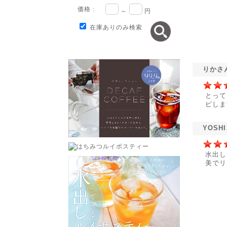
価格 :
～
円
在庫ありのみ検索
りかさ
とって
ピしま
YOSH
水出し
美でリ