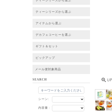
ティーシリーズから選ぶ
すべてのお茶一覧
ベーシックティー
フレーバーティー
はちみつルイボスティー
チャイルイボスティー
ハーブブレンドティー
穀物ブレンドティー
アソート
ティーシリーズから選ぶ
すべてのお茶一覧
ベーシックティー
フレーバーティー
はちみつルイボスティー
チャイルイボスティー
ハーブブレンドティー
穀物ブレンドティー
ルイボススープティー
アソート
アイテムから選ぶ
すべてのお茶一覧
グリーンルイボスベース
ピュアルイボスベース
ハニーブッシュベース
プレミアム個包装
30包/100包ボリュームパック
スタンダード 20包
CUBE 20包
プチシリーズ 5包
デカフェコーヒーを選ぶ
デカフェコーヒー一覧
デカフェコーヒーまとめ買い
ギフト＆セット
ギフト＆セット一覧
初めてセット
選べるセット
お茶のセット
タンブラー付きセット
アソート
ラッピング・その他
ピックアップ
フード
定期購入
お得なまとめ買いサービス
法人お取引をご希望のお客様
ルイボスティー茶葉 バルク販売
メール便対象商品
SEARCH
シーン:
内容量 :