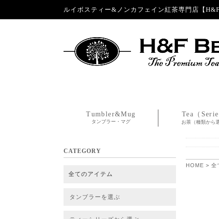
ルイボスティー&ノンカフェイン紅茶専門店【H&F 
Tumbler&Mug
Tea（Seri
タンブラー・マグ
お茶（種類から
CATEGORY
HOME
>
全
全てのアイテム
タンブラーを選ぶ
タンブラー
タンブラー交換パーツ・カバー