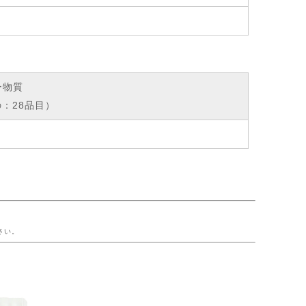
ー物質
：28品目）
ー
さい。