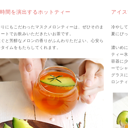
時間を演出するホットティー
アイス
香りにもこだわったマスクメロンティーは、ぜひそのま
冷やし
レートでお飲みいただきたいお茶です。
夏にぴ
注ぐと芳醇なメロンの香りがふんわりただよい、心安ら
ータイムをもたらしてくれます。
濃いめ
ティー
容器に
ーでシ
グラス
ロンティ