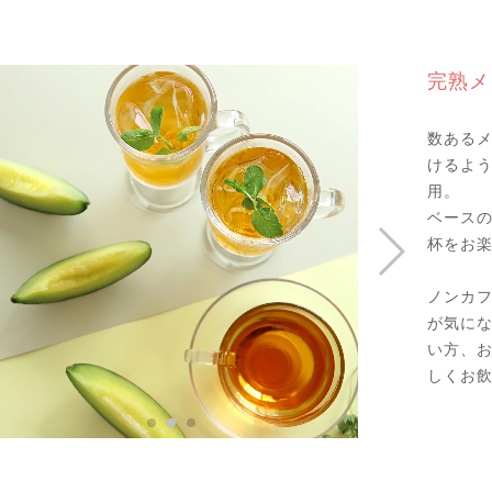
完熟メ
数ある
けるよ
用。
ベース
杯をお楽
ノンカ
が気に
い方、
しくお