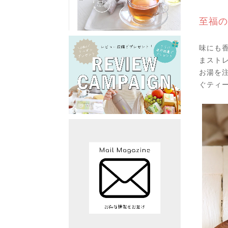
至福の
味にも
まスト
お湯を
ぐティ