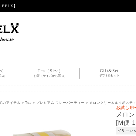
BELX】
es）
Tea（Size）
Gift&Set
ギフト&セット
選ぶ）
お茶（サイズから選ぶ）
てのアイテム
>
Tea
>
プレミアム フレーバーティー
> メロンクリームルイボスティー 1.
お試し用
メロン
[M便 1