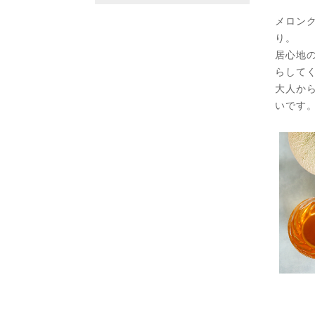
メロン
り。
居心地
らして
大人か
いです