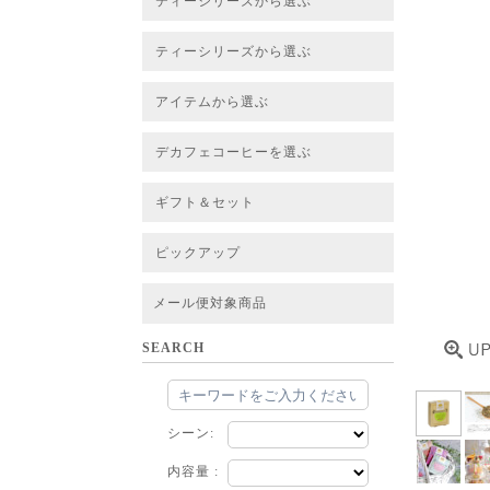
ティーシリーズから選ぶ
すべてのお茶一覧
ベーシックティー
フレーバーティー
はちみつルイボスティー
チャイルイボスティー
ハーブブレンドティー
穀物ブレンドティー
アソート
ティーシリーズから選ぶ
すべてのお茶一覧
ベーシックティー
フレーバーティー
はちみつルイボスティー
チャイルイボスティー
ハーブブレンドティー
穀物ブレンドティー
ルイボススープティー
アソート
アイテムから選ぶ
すべてのお茶一覧
グリーンルイボスベース
ピュアルイボスベース
ハニーブッシュベース
プレミアム個包装
30包/100包ボリュームパック
スタンダード 20包
CUBE 20包
プチシリーズ 5包
デカフェコーヒーを選ぶ
デカフェコーヒー一覧
デカフェコーヒーまとめ買い
ギフト＆セット
ギフト＆セット一覧
初めてセット
選べるセット
お茶のセット
タンブラー付きセット
アソート
ラッピング・その他
ピックアップ
フード
定期購入
お得なまとめ買いサービス
法人お取引をご希望のお客様
ルイボスティー茶葉 バルク販売
メール便対象商品
SEARCH
シーン:
内容量 :