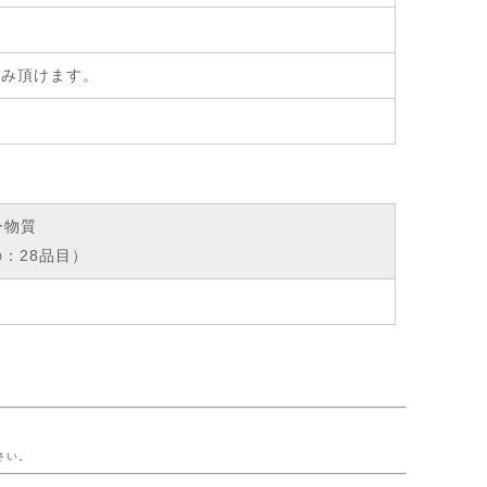
飲み頂けます。
ー物質
：28品目）
ー
さい。