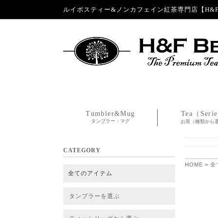
ルイボスティー&ノンカフェイン紅茶専門店【H&F 
Tumbler&Mug
Tea（Seri
タンブラー・マグ
お茶（種類から
CATEGORY
HOME
>
全
全てのアイテム
タンブラーを選ぶ
タンブラー
タンブラー交換パーツ・カバー