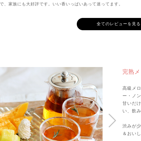
で、家族にも大好評です。いい香いっぱいあって迷ってます。
全てのレビューを見る
完熟メ
高級メ
ー・ノ
甘いだ
い、飲
渋みが
＆おい