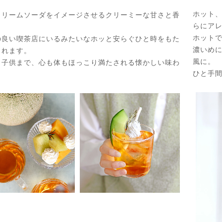
ホット
クリームソーダをイメージさせるクリーミーな甘さと香
らにア
ホット
の良い喫茶店にいるみたいなホッと安らぐひと時をもた
濃いめ
くれます。
風に。
ら子供まで、心も体もほっこり満たされる懐かしい味わ
ひと手
。