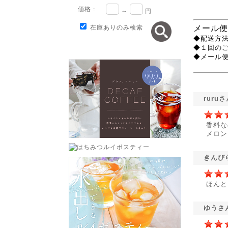
価格 :
～
円
メール便
在庫ありのみ検索
◆配送方法
◆１回の
◆メール
ruru
香料な
メロン
きんぴ
ほんと
ゆうさ