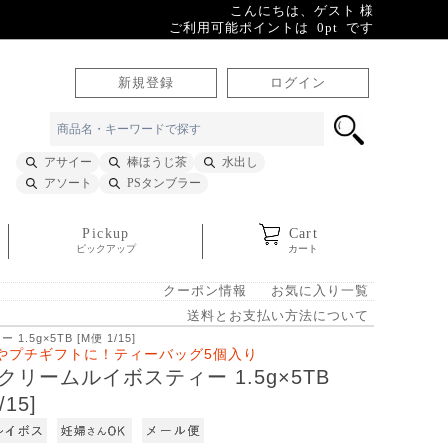
こんにちは、ゲスト 様
ご利用可能ポイントは 0pt です
新規登録
ログイン
アサイー
棒ほうじ茶
水出し
アソート
PSタンブラー
Pickup
Cart
ピックアップ
カート
クーポン情報
お気に入り一覧
送料とお支払い方法について
5g×5TB [M便 1/15]
やプチギフトに！ティーバッグ5個入り
クリームルイボスティー 1.5g×5TB
/15]