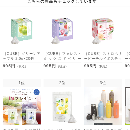
こちらの商品もチェックしています！
［CUBE］グリーンア
［CUBE］フォレスト
［CUBE］ストロベリ
［
ップル 2.0g×20包
ミックスドベリー
ーピーチルイボスティ
ー
2.0g×20包
ー 2.0g×20包
2.
995円
995円
995円
9
(税込)
(税込)
(税込)
1位
2位
3位