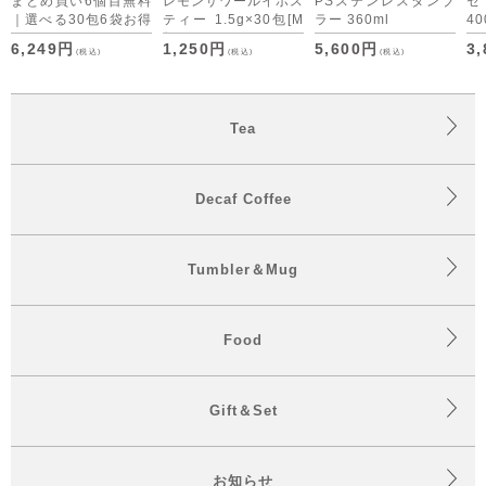
まとめ買い6個目無料
レモンサワールイボス
PSステンレスタンブ
｜選べる30包6袋お得
ティー 1.5g×30包
[M
ラー 360ml
40
セット デカフェコー
便 1/3]
6,249円
1,250円
5,600円
3
(税込)
(税込)
(税込)
ヒーも仲間入り
Tea
Decaf Coffee
Tumbler＆Mug
Food
Gift＆Set
お知らせ