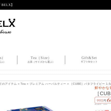
BELX】
es）
Tea（Size）
Gift&Set
ギフト&セット
選ぶ）
お茶（サイズから選ぶ）
てのアイテム
>
Tea
>
プレミアム ハーバルティー
> ［CUBE］バタフライピー 1.5
鮮やかな
［CUB
商品番号 1934