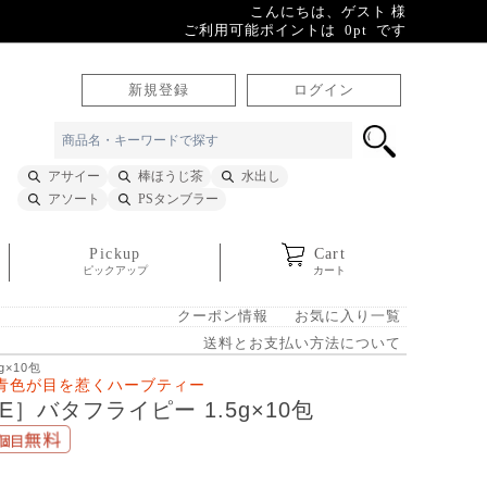
こんにちは、ゲスト 様
ご利用可能ポイントは 0pt です
新規登録
ログイン
アサイー
棒ほうじ茶
水出し
アソート
PSタンブラー
Pickup
Cart
ピックアップ
カート
クーポン情報
お気に入り一覧
送料とお支払い方法について
g×10包
青色が目を惹くハーブティー
E］バタフライピー 1.5g×10包