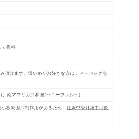
 / 香料
がお飲み頂けます。濃いめがお好きな方はティーバッグを
)、南アフリカ共和国(ハニーブッシュ)
血小板凝固抑制作用があるため、
妊娠中や月経中は飲