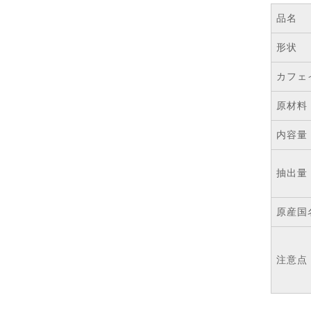
品名
形状
カフェ
原材料
内容量
抽出量
原産国
注意点