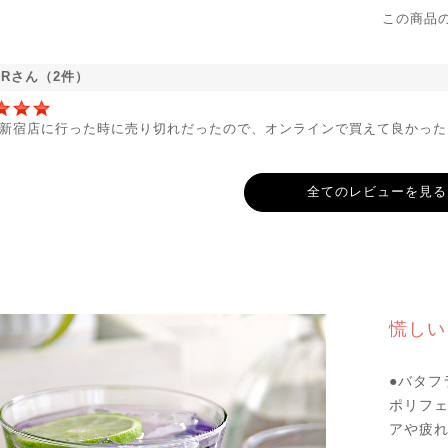
この商品
ERさん（2件）
新宿店に行った時に売り切れだったので、オンラインで買えて良かった
全てのレビューを見る
慌しい
●バタフ
ポリフ
アや疲