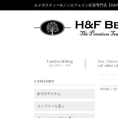
ルイボスティー&ノンカフェイン紅茶専門店【H&F 
Tumbler&Mug
Tea（Seri
タンブラー・マグ
お茶（種類から
CATEGORY
HOME
>
全
全てのアイテム
タンブラーを選ぶ
タンブラー
タンブラー交換パーツ・カバー