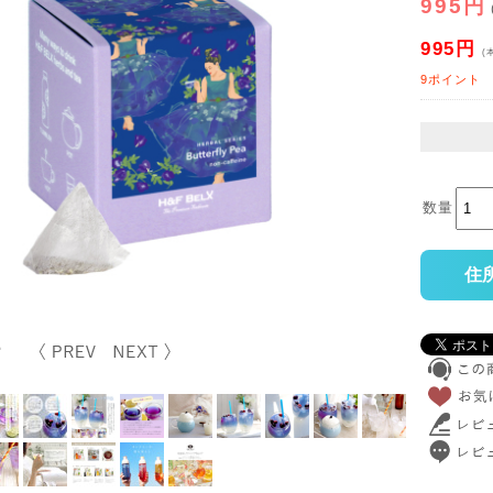
995円
995円
(
9ポイント
数量
住