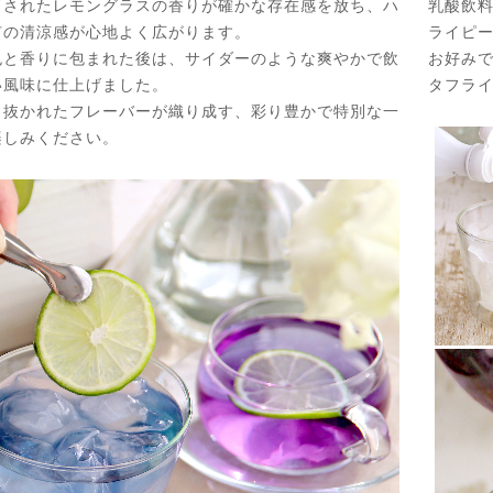
ドされたレモングラスの香りが確かな存在感を放ち、ハ
乳酸飲料
有の清涼感が心地よく広がります。
ライピ
色と香りに包まれた後は、サイダーのような爽やかで飲
お好み
い風味に仕上げました。
タフラ
り抜かれたフレーバーが織り成す、彩り豊かで特別な一
楽しみください。