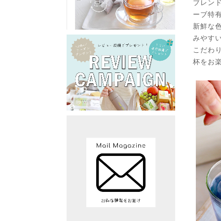
ブレン
ーブ特
新鮮な
みやす
こだわ
杯をお