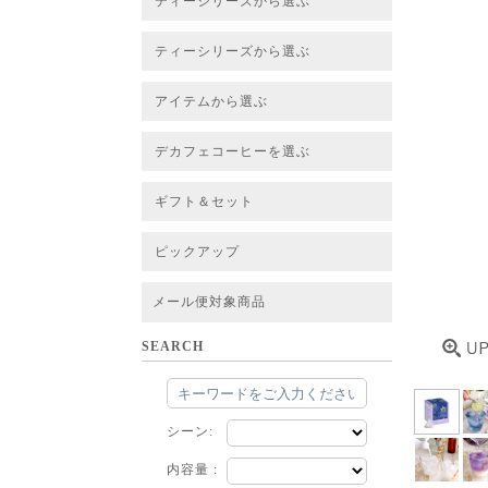
ティーシリーズから選ぶ
すべてのお茶一覧
ベーシックティー
フレーバーティー
はちみつルイボスティー
チャイルイボスティー
ハーブブレンドティー
穀物ブレンドティー
アソート
ティーシリーズから選ぶ
すべてのお茶一覧
ベーシックティー
フレーバーティー
はちみつルイボスティー
チャイルイボスティー
ハーブブレンドティー
穀物ブレンドティー
ルイボススープティー
アソート
アイテムから選ぶ
すべてのお茶一覧
グリーンルイボスベース
ピュアルイボスベース
ハニーブッシュベース
プレミアム個包装
30包/100包ボリュームパック
スタンダード 20包
CUBE 20包
プチシリーズ 5包
デカフェコーヒーを選ぶ
デカフェコーヒー一覧
デカフェコーヒーまとめ買い
ギフト＆セット
ギフト＆セット一覧
初めてセット
選べるセット
お茶のセット
タンブラー付きセット
アソート
ラッピング・その他
ピックアップ
フード
定期購入
お得なまとめ買いサービス
法人お取引をご希望のお客様
ルイボスティー茶葉 バルク販売
メール便対象商品
SEARCH
シーン:
内容量 :