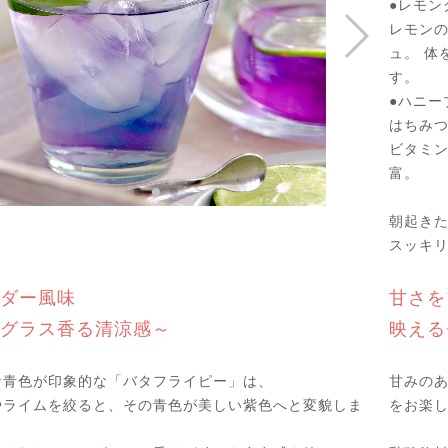
●レモン
レモン
ュ。 体
す。
●ハニー
はちみ
ビタミ
富。
朝起きた
スッキ
ダー風味
甘さを
グラス香る清涼感～
映える
な青色が印象的な「バタフライピー」は、
甘みの
やライムを絞ると、その青色が美しい紫色へと変貌しま
をお楽