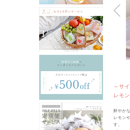
～サイ
レモン
鮮やか
レモン
す。