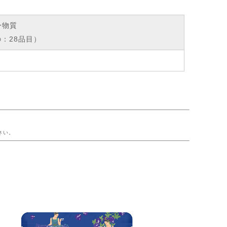
ー物質
：28品目）
ー
さい。