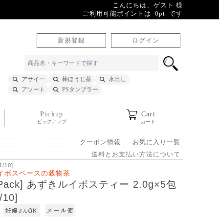
こんにちは、ゲスト 様
ご利用可能ポイントは 0pt です
新規登録
ログイン
アサイー
棒ほうじ茶
水出し
アソート
PSタンブラー
Pickup
Cart
ピックアップ
カート
クーポン情報
お気に入り一覧
送料とお支払い方法について
/10]
イボスベースの穀物茶
it Pack] あずきルイボスティー 2.0g×5包
/10]