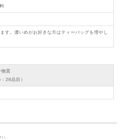
香料
み頂けます。濃いめがお好きな方はティーバッグを増やし
ー物質
：28品目）
ー
さい。