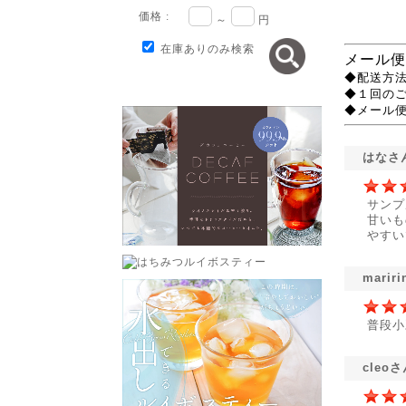
価格 :
～
円
在庫ありのみ検索
メール便
◆配送方法
◆１回の
◆メール
はなさ
サンプ
甘いも
やすい
mari
普段小
cleo