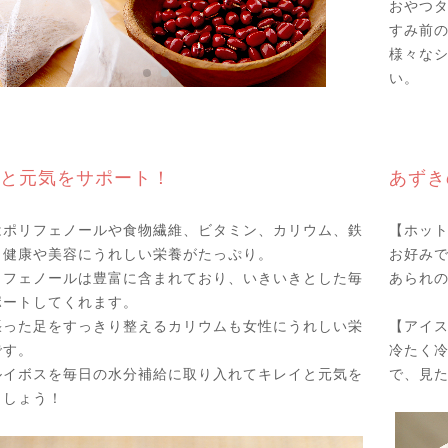
おやつ
すみ前の
様々な
い。
と元気をサポート！
あずき
はポリフェノールや食物繊維、ビタミン、カリウム、鉄
【ホッ
、健康や美容にうれしい栄養がたっぷり。
お好み
リフェノールは豊富に含まれており、いきいきとした毎
あられ
ポートしてくれます。
張った足をすっきり整えるカリウムも女性にうれしい栄
【アイ
です。
冷たく
ルイボスを毎日の水分補給に取り入れてキレイと元気を
で、見た
ましょう！