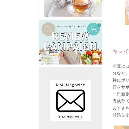
キレイ
小豆に
分など
特にポ
日をサ
一日頑
養成分
あずき
目指し