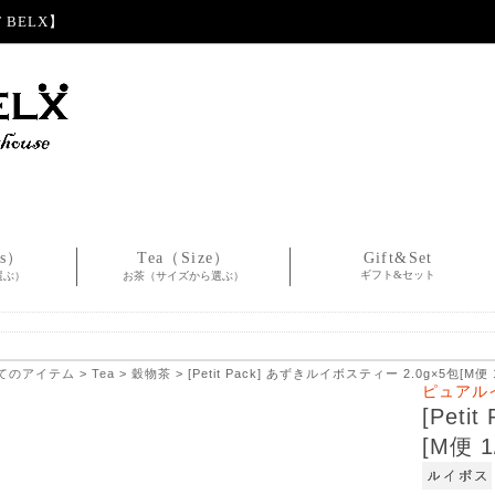
BELX】
es）
Tea（Size）
Gift&Set
ギフト&セット
選ぶ）
お茶（サイズから選ぶ）
てのアイテム
>
Tea
>
穀物茶
> [Petit Pack] あずきルイボスティー 2.0g×5包[M便 1
ピュアル
[Pet
[M便 1