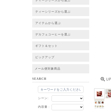
ティーシリーズから選ぶ
すべてのお茶一覧
ベーシックティー
フレーバーティー
はちみつルイボスティー
チャイルイボスティー
ハーブブレンドティー
穀物ブレンドティー
アソート
ティーシリーズから選ぶ
すべてのお茶一覧
ベーシックティー
フレーバーティー
はちみつルイボスティー
チャイルイボスティー
ハーブブレンドティー
穀物ブレンドティー
ルイボススープティー
アソート
アイテムから選ぶ
すべてのお茶一覧
グリーンルイボスベース
ピュアルイボスベース
ハニーブッシュベース
プレミアム個包装
30包/100包ボリュームパック
スタンダード 20包
CUBE 20包
プチシリーズ 5包
デカフェコーヒーを選ぶ
デカフェコーヒー一覧
デカフェコーヒーまとめ買い
ギフト＆セット
ギフト＆セット一覧
初めてセット
選べるセット
お茶のセット
タンブラー付きセット
アソート
ラッピング・その他
ピックアップ
フード
定期購入
お得なまとめ買いサービス
法人お取引をご希望のお客様
ルイボスティー茶葉 バルク販売
メール便対象商品
SEARCH
シーン:
内容量 :