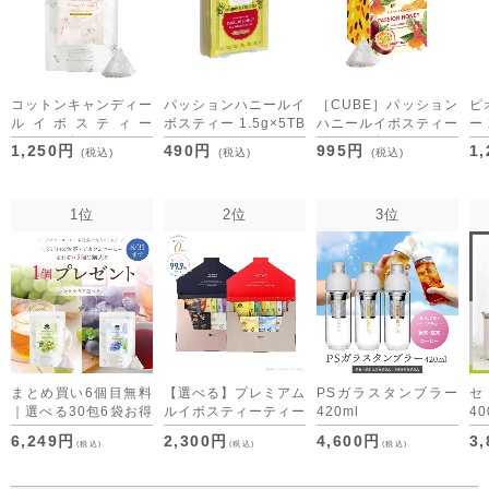
コットンキャンディー
パッションハニールイ
［CUBE］パッション
ピ
ルイボスティー
ボスティー 1.5g×5TB
ハニールイボスティー
ー 
2.5g×30包
[M便 1/15]
1.5g×20包
[M
1,250円
490円
995円
1
(税込)
(税込)
(税込)
[M便 1/3]
1位
2位
3位
まとめ買い6個目無料
【選べる】プレミアム
PSガラスタンブラー
｜選べる30包6袋お得
ルイボスティーティー
420ml
40
セット デカフェコー
バッグ・デカフェコー
6,249円
2,300円
4,600円
3
(税込)
(税込)
(税込)
ヒーも仲間入り
ヒー アソート （ON
time/OFF time） [M
便 1/1]