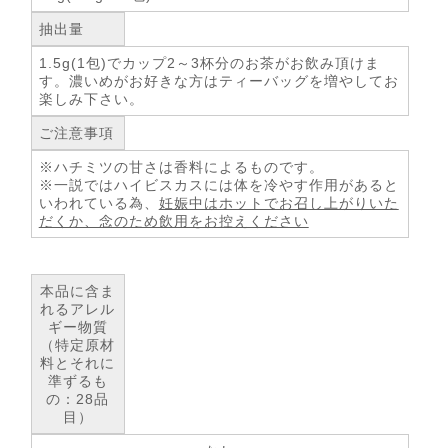
抽出量
1.5g(1包)でカップ2～3杯分のお茶がお飲み頂けま
す。濃いめがお好きな方はティーバッグを増やしてお
楽しみ下さい。
ご注意事項
※ハチミツの甘さは香料によるものです。
※一説ではハイビスカスには体を冷やす作用があると
いわれている為、
妊娠中はホットでお召し上がりいた
だくか、念のため飲用をお控えください
本品に含ま
れるアレル
ギー物質
（特定原材
料とそれに
準ずるも
の：28品
目）