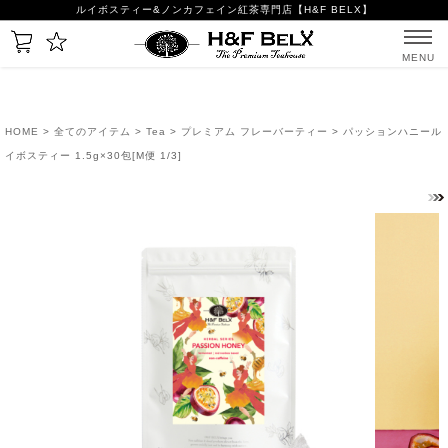
ルイボスティー&ノンカフェイン紅茶専門店【H&F BELX】
MENU
HOME
>
全てのアイテム
>
Tea
>
プレミアム フレーバーティー
> パッションハニール
イボスティー 1.5g×30包[M便 1/3]