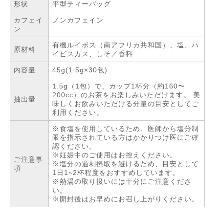
形状
平型ティーバッグ
カフェイ
ノンカフェイン
ン
有機ルイボス（南アフリカ共和国）、塩、ハ
原材料
イビスカス、しそ／香料
内容量
45g(1.5g×30包)
1.5g（1包）で、カップ1杯分（約160〜
200cc）のお茶をお楽しみいただけます。 美
抽出量
味しくお飲みいただける分量の目安としてご
利用ください。
※食塩を使用しているため、医師から塩分制
限を指示されている方はかかりつけ医にご確
認ください。
※妊娠中のご使用はお控えください。
ご注意事
※塩分の過剰摂取を避けるため、目安として
項
1日1~2杯程度をおすすめしています。
※熱湯の取り扱いには十分にご注意くださ
い。
※開封後はお早めにお召し上がりください。