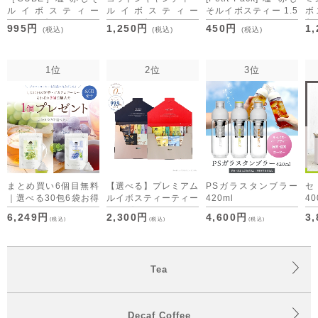
ルイボスティー
ルイボスティー
そルイボスティー 1.5
ボ
1.5g×20包
2.5g×30包
ｇ×5包[M便 1/10]
包
995円
1,250円
450円
1
(税込)
(税込)
(税込)
[M便 1/3]
[M
1位
2位
3位
まとめ買い6個目無料
【選べる】プレミアム
PSガラスタンブラー
｜選べる30包6袋お得
ルイボスティーティー
420ml
40
セット デカフェコー
バッグ・デカフェコー
6,249円
2,300円
4,600円
3
(税込)
(税込)
(税込)
ヒーも仲間入り
ヒー アソート （ON
time/OFF time） [M
便 1/1]
Tea
Decaf Coffee