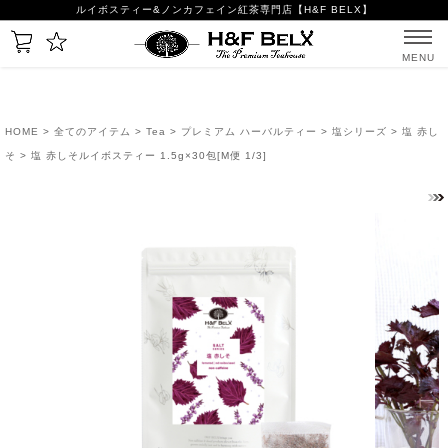
ルイボスティー&ノンカフェイン紅茶専門店【H&F BELX】
MENU
HOME
>
全てのアイテム
>
Tea
>
プレミアム ハーバルティー
>
塩シリーズ
>
塩 赤し
そ
> 塩 赤しそルイボスティー 1.5g×30包[M便 1/3]