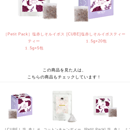
［Petit Pack］塩赤しそルイボス
[CUBE]塩赤しそルイボスティー
ティー
１.5g×20包
１.5g×5包
この商品を見た人は、
こちらの商品もチェックしています！
［CUBE］塩 赤しそ
コットンキャンディー
[Petit Pack] 塩 赤し
ミ