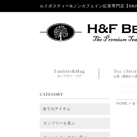
ルイボスティー&ノンカフェイン紅茶専門店【H&F 
Tumbler&Mug
Tea（Seri
タンブラー・マグ
お茶（種類から
CATEGORY
HOME
>
全
全てのアイテム
タンブラーを選ぶ
タンブラー
タンブラー交換パーツ・カバー