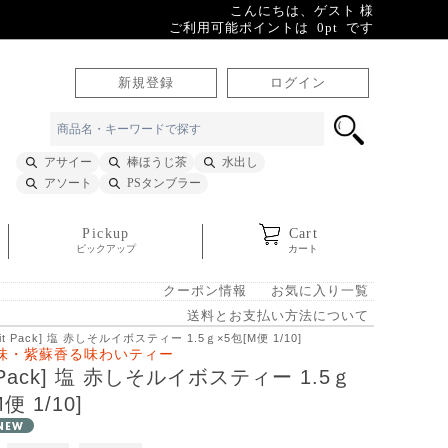
こんにちは、ゲスト 様
ご利用可能ポイントは 0pt です
新規登録
ログイン
アサイー
棒ほうじ茶
水出し
アソート
PSタンブラー
Pickup
Cart
ピックアップ
カート
クーポン情報
お気に入り一覧
送料とお支払い方法について
tit Pack] 塩 赤しそルイボスティー 1.5ｇ×5包[M便 1/10]
味・紫蘇香る味わいティー
it Pack] 塩 赤しそルイボスティー 1.5ｇ
便 1/10]