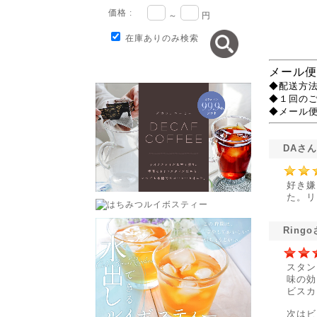
価格 :
～
円
在庫ありのみ検索
メール便
◆配送方法
◆１回の
◆メール
DAさ
好き嫌
た。リ
Ring
スタン
味の効
ビスカ
次はビ