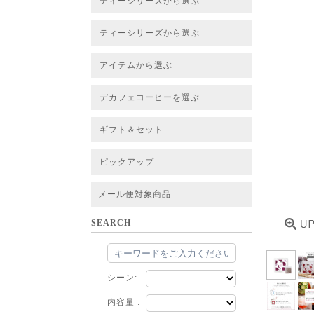
ティーシリーズから選ぶ
すべてのお茶一覧
ベーシックティー
フレーバーティー
はちみつルイボスティー
チャイルイボスティー
ハーブブレンドティー
穀物ブレンドティー
アソート
ティーシリーズから選ぶ
すべてのお茶一覧
ベーシックティー
フレーバーティー
はちみつルイボスティー
チャイルイボスティー
ハーブブレンドティー
穀物ブレンドティー
ルイボススープティー
アソート
アイテムから選ぶ
すべてのお茶一覧
グリーンルイボスベース
ピュアルイボスベース
ハニーブッシュベース
プレミアム個包装
30包/100包ボリュームパック
スタンダード 20包
CUBE 20包
プチシリーズ 5包
デカフェコーヒーを選ぶ
デカフェコーヒー一覧
デカフェコーヒーまとめ買い
ギフト＆セット
ギフト＆セット一覧
初めてセット
選べるセット
お茶のセット
タンブラー付きセット
アソート
ラッピング・その他
ピックアップ
フード
定期購入
お得なまとめ買いサービス
法人お取引をご希望のお客様
ルイボスティー茶葉 バルク販売
メール便対象商品
SEARCH
シーン:
内容量 :