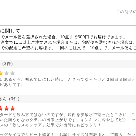
この商品
に関して
でメール便を選択された場合、10点まで300円でお届けできます。
ご注文で11点以上ご注文された場合または、宅配便を選択された場合は
便での配送ご希望のお客様は、１回のご注文で「10点まで」メール便を
ん（2件）
いあるかも。初めて口にした時は、ん？ってなったけど２回目３回目と
ピありです。
oさん（3件）
ダードな飲み方ではないのですが、焼酎を炭酸水で割ったところに、こ
いた爽やかなカクテルの出来上がりです。キンキンに冷やしてピクニッ
スの「飲むスキンケア」効果で外出時にもピッタリ！
ッグサイズでリピート確定！ お試しサイズは布教用として購入したい