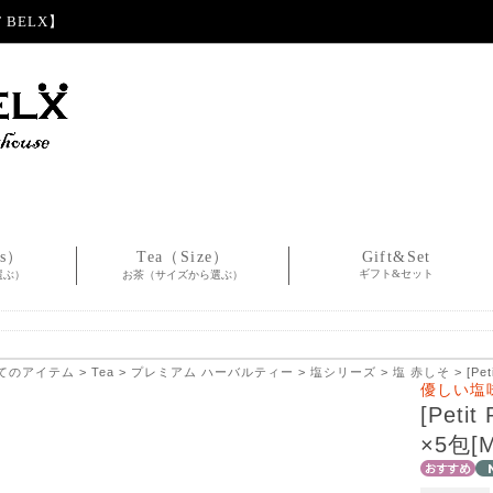
BELX】
es）
Tea（Size）
Gift&Set
ギフト&セット
選ぶ）
お茶（サイズから選ぶ）
てのアイテム
>
Tea
>
プレミアム ハーバルティー
>
塩シリーズ
>
塩 赤しそ
> [Pe
優しい塩
[Pet
×5包[M