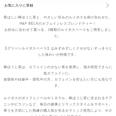
お気に入りに登録
香ばしい棒ほうじ茶と、やさしい甘みのルイボスを掛け合わせた、
H&F BELXのカフェインレスブレンドティー！
お好みに合わせて選べる、2種類のルイボスベースをご用意しまし
た。
【グリーンルイボスベース】はみずみずしくクセがないすっきりと
した味わいが特徴です。
棒ほうじ茶は、カフェインの少ない茎を使用し、強火焙煎でさらに
低カフェインに。
就寝前や妊娠中・授乳中の方、カフェインを控えたい方にも安心で
す。
ルイボスのポリフェノールやミネラル、棒ほうじ茶に含まれるテア
ニンやピラジンなど、毎日の健康とリラックスタイムをサポート。
香りを大切にした熟練の職人技が光るセラミック焙煎により、やさ