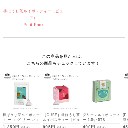
棒ほうじ茶ルイボスティー（ピュ
ア）
Petit Pack
この商品を見た人は、
こちらの商品もチェックしています！
棒ほうじ茶ルイボステ
［CUBE］棒ほうじ茶
グリーンルイボスティ
[P
ィー（グリーン）
ルイボスティー（ピュ
ー 1.5g×5TB
茶
2.0g×30包
ア） 2.0g×20包
[M便 1/15]
ュ
1,250円
995円
490円
4
(税込)
(税込)
(税込)