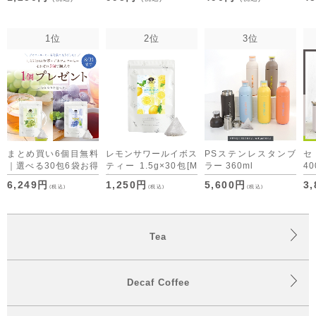
[M便 1/3]
[M
1位
2位
3位
まとめ買い6個目無料
レモンサワールイボス
PSステンレスタンブ
｜選べる30包6袋お得
ティー 1.5g×30包
[M
ラー 360ml
40
セット デカフェコー
便 1/3]
6,249円
1,250円
5,600円
3
(税込)
(税込)
(税込)
ヒーも仲間入り
Tea
Decaf Coffee