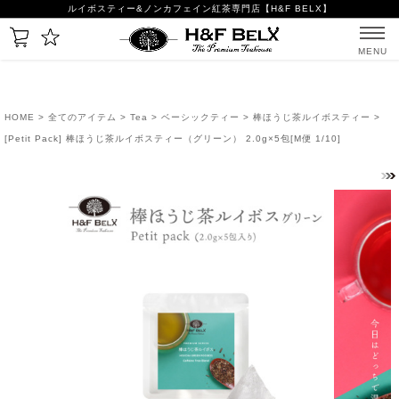
ルイボスティー&ノンカフェイン紅茶専門店【H&F BELX】
MENU
HOME
>
全てのアイテム
>
Tea
>
ベーシックティー
>
棒ほうじ茶ルイボスティー
>
[Petit Pack] 棒ほうじ茶ルイボスティー（グリーン） 2.0g×5包[M便 1/10]