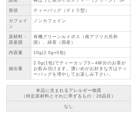
品名
棒ほうじ茶ルイボスティー（グリーン） 5P
形状
ティーバッグ（テトラ型）
カフェイ
ノンカフェイン
ン
原材料・
有機グリーンルイボス（南アフリカ共和
原産国
国）、緑茶（国産）
内容量
10g(2.0g×5包)
2.0g(1包)でティーカップ3～4杯分のお茶が
抽出量
お飲み頂けます。濃いめがお好きな方はティ
ーバッグを増やしてお楽しみ下さい。
本品に含まれるアレルギー物質
（特定原材料とそれに準ずるもの：28品目）
なし