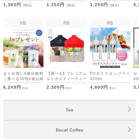
[M便 1/1]
ドリップバッグ5包
ップバッグ5包
グ
1,380円
1,250円
1,250円
5
(税込)
(税込)
(税込)
1位
2位
3位
まとめ買い6個目無料
【選べる】プレミアム
PSガラスタンブラー
｜選べる30包6袋お得
ルイボスティーティー
420ml
40
セット デカフェコー
バッグ・デカフェコー
6,249円
2,300円
4,600円
3
(税込)
(税込)
(税込)
ヒーも仲間入り
ヒー アソート （ON
time/OFF time） [M
便 1/1]
Tea
Decaf Coffee