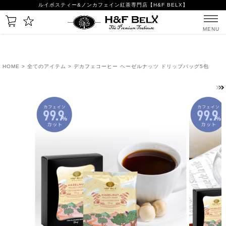
ルイボスティー&ノンカフェイン紅茶専門店【H&F BELX】
MENU
HOME
>
全てのアイテム
> デカフェコーヒー ヘーゼルナッツ ドリップバッグ5包