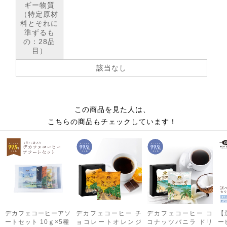
ギー物質
（特定原材
料とそれに
準ずるも
の：28品
目）
該当なし
この商品を見た人は、
こちらの商品もチェックしています！
デカフェコーヒーアソ
デカフェコーヒー チ
デカフェコーヒー コ
【
ートセット 10ｇ×5種
ョコレートオレンジ
コナッツバニラ ドリ
ー