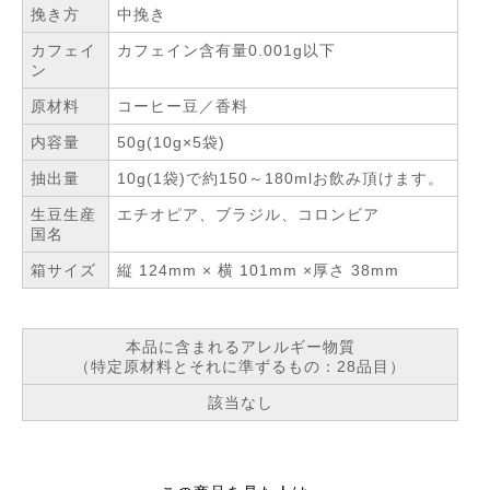
挽き方
中挽き
カフェイ
カフェイン含有量0.001g以下
ン
原材料
コーヒー豆／香料
内容量
50g(10g×5袋)
抽出量
10g(1袋)で約150～180mlお飲み頂けます。
生豆生産
エチオピア、ブラジル、コロンビア
国名
箱サイズ
縦 124mm × 横 101mm ×厚さ 38mm
本品に含まれるアレルギー物質
（特定原材料とそれに準ずるもの：28品目）
該当なし