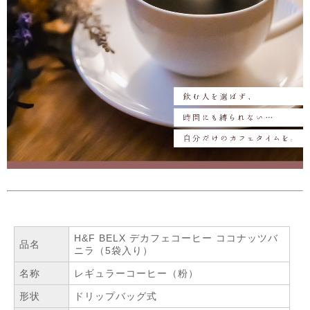
H&F BELX デカフェコーヒー ココナッツバ
品名
ニラ（5袋入り）
名称
レギュラーコーヒー（粉）
形状
ドリップバッグ式