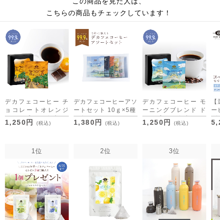
この商品を見た人は、
こちらの商品もチェックしています！
デカフェコーヒー チ
デカフェコーヒーアソ
デカフェコーヒー モ
【
ョコレートオレンジ
ートセット 10ｇ×5種
ーニングブレンド ド
ー
ドリップバッグ5包
[M便 1/1]
リップバッグ5包
グ
1,250円
1,380円
1,250円
5
(税込)
(税込)
(税込)
1位
2位
3位