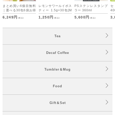
まとめ買い6個目無料
レモンサワールイボス
PSステンレスタンブ
｜選べる30包6袋お得
ティー 1.5g×30包
[M
ラー 360ml
40
セット デカフェコー
便 1/3]
6,249円
1,250円
5,600円
3
(税込)
(税込)
(税込)
ヒーも仲間入り
Tea
Decaf Coffee
Tumbler＆Mug
Food
Gift＆Set