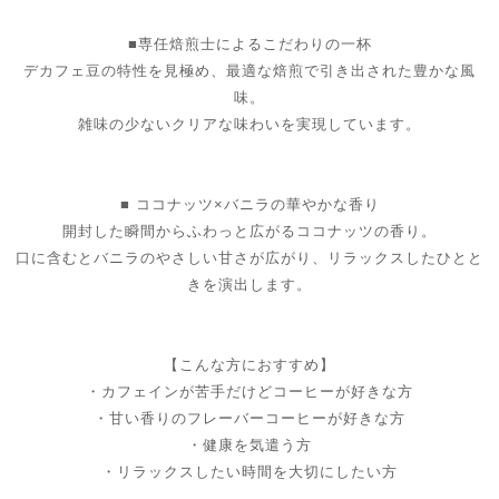
■専任焙煎士によるこだわりの一杯
デカフェ豆の特性を見極め、最適な焙煎で引き出された豊かな風
味。
雑味の少ないクリアな味わいを実現しています。
■ ココナッツ×バニラの華やかな香り
開封した瞬間からふわっと広がるココナッツの香り。
口に含むとバニラのやさしい甘さが広がり、リラックスしたひとと
きを演出します。
【こんな方におすすめ】
・カフェインが苦手だけどコーヒーが好きな方
・甘い香りのフレーバーコーヒーが好きな方
・健康を気遣う方
・リラックスしたい時間を大切にしたい方