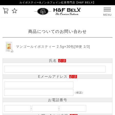
ルイボスティー&ノンカフェイン紅茶専門店【H&F BELX】
MENU
商品についてのお問い合わせ
マンゴールイボスティー 2.5g×30包[M便 1/3]
氏名
必須
Eメールアドレス
必須
（確認）
お電話番号
-
-