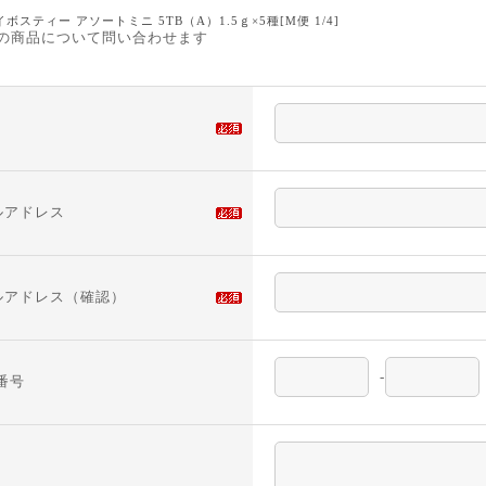
イボスティー アソートミニ 5TB（A）1.5ｇ×5種[M便 1/4]
の商品について問い合わせます
ルアドレス
ルアドレス（確認）
-
番号