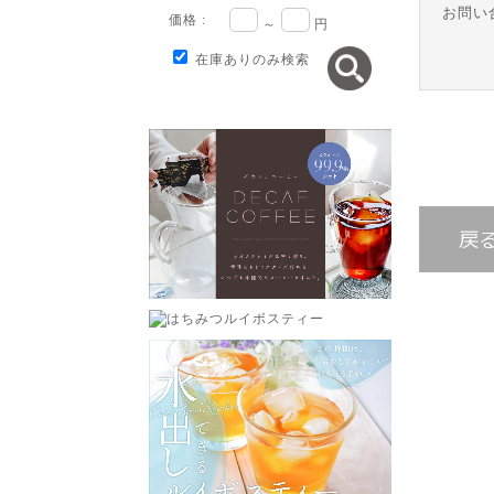
お問い
価格 :
～
円
在庫ありのみ検索