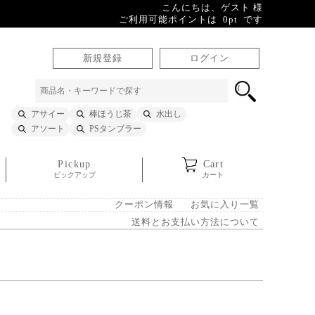
こんにちは、ゲスト 様
ご利用可能ポイントは 0pt です
新規登録
ログイン
アサイー
棒ほうじ茶
水出し
アソート
PSタンブラー
Pickup
Cart
ピックアップ
カート
クーポン情報
お気に入り一覧
送料とお支払い方法について