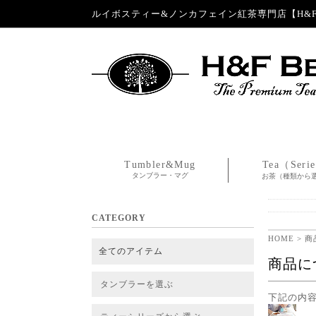
ルイボスティー&ノンカフェイン紅茶専門店【H&F 
Tumbler&Mug
Tea（Seri
タンブラー・マグ
お茶（種類から
CATEGORY
HOME
> 
全てのアイテム
商品に
タンブラーを選ぶ
下記の内
タンブラー
タンブラー交換パーツ・カバー