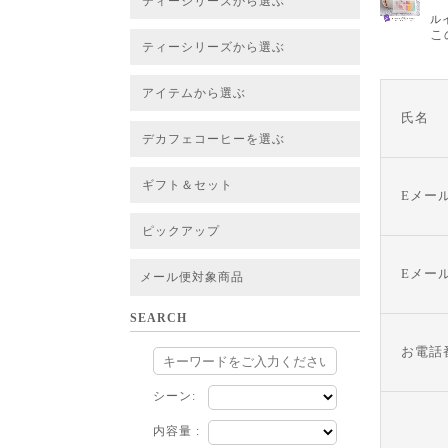
ティーシリーズから選ぶ
ル
すべてのお茶一覧
ベーシックティー
フレーバーティー
はちみつルイボスティー
チャイルイボスティー
ハーブブレンドティー
穀物ブレンドティー
アソート
こ
ティーシリーズから選ぶ
すべてのお茶一覧
ベーシックティー
フレーバーティー
はちみつルイボスティー
チャイルイボスティー
ハーブブレンドティー
穀物ブレンドティー
ルイボススープティー
アソート
アイテムから選ぶ
氏名
すべてのお茶一覧
グリーンルイボスベース
ピュアルイボスベース
ハニーブッシュベース
プレミアム個包装
30包/100包ボリュームパック
スタンダード 20包
CUBE 20包
プチシリーズ 5包
デカフェコーヒーを選ぶ
デカフェコーヒー一覧
デカフェコーヒーまとめ買い
ギフト＆セット
Eメー
ギフト＆セット一覧
初めてセット
選べるセット
お茶のセット
タンブラー付きセット
アソート
ラッピング・その他
ピックアップ
フード
定期購入
お得なまとめ買いサービス
法人お取引をご希望のお客様
ルイボスティー茶葉 バルク販売
Eメー
メール便対象商品
SEARCH
お電話
シーン:
内容量 :