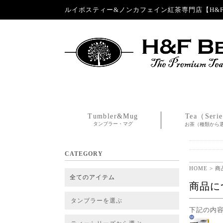
ルイボスティー&ノンカフェイン紅茶専門店【H&F 
Tumbler&Mug
Tea（Seri
タンブラー・マグ
お茶（種類から
CATEGORY
HOME
> 
全てのアイテム
商品に
タンブラーを選ぶ
下記の内
タンブラー
タンブラー交換パーツ・カバー