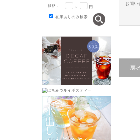
お問い
価格 :
～
円
在庫ありのみ検索