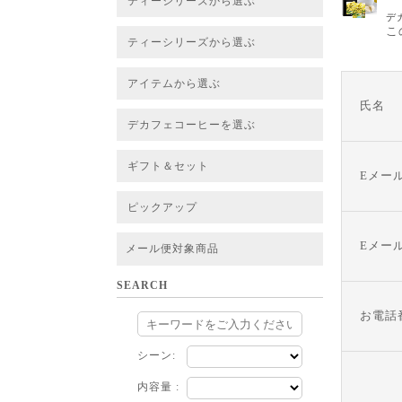
ティーシリーズから選ぶ
デ
すべてのお茶一覧
ベーシックティー
フレーバーティー
はちみつルイボスティー
チャイルイボスティー
ハーブブレンドティー
穀物ブレンドティー
アソート
こ
ティーシリーズから選ぶ
すべてのお茶一覧
ベーシックティー
フレーバーティー
はちみつルイボスティー
チャイルイボスティー
ハーブブレンドティー
穀物ブレンドティー
ルイボススープティー
アソート
アイテムから選ぶ
氏名
すべてのお茶一覧
グリーンルイボスベース
ピュアルイボスベース
ハニーブッシュベース
プレミアム個包装
30包/100包ボリュームパック
スタンダード 20包
CUBE 20包
プチシリーズ 5包
デカフェコーヒーを選ぶ
デカフェコーヒー一覧
デカフェコーヒーまとめ買い
ギフト＆セット
Eメー
ギフト＆セット一覧
初めてセット
選べるセット
お茶のセット
タンブラー付きセット
アソート
ラッピング・その他
ピックアップ
フード
定期購入
お得なまとめ買いサービス
法人お取引をご希望のお客様
ルイボスティー茶葉 バルク販売
Eメー
メール便対象商品
SEARCH
お電話
シーン:
内容量 :