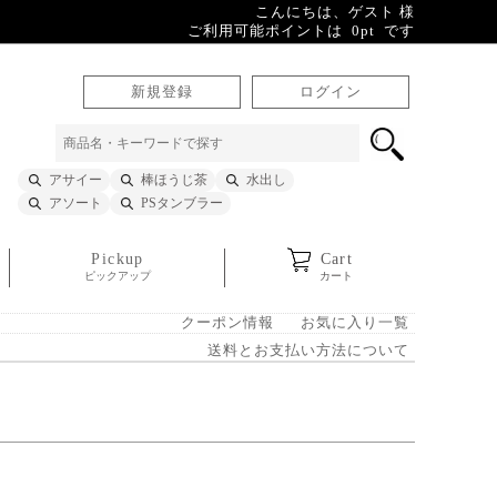
こんにちは、ゲスト 様
ご利用可能ポイントは 0pt です
新規登録
ログイン
アサイー
棒ほうじ茶
水出し
アソート
PSタンブラー
Pickup
Cart
ピックアップ
カート
クーポン情報
お気に入り一覧
送料とお支払い方法について