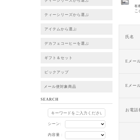
ティーシリーズから選ぶ
有
すべてのお茶一覧
ベーシックティー
フレーバーティー
はちみつルイボスティー
チャイルイボスティー
ハーブブレンドティー
穀物ブレンドティー
アソート
こ
ティーシリーズから選ぶ
すべてのお茶一覧
ベーシックティー
フレーバーティー
はちみつルイボスティー
チャイルイボスティー
ハーブブレンドティー
穀物ブレンドティー
ルイボススープティー
アソート
アイテムから選ぶ
氏名
すべてのお茶一覧
グリーンルイボスベース
ピュアルイボスベース
ハニーブッシュベース
プレミアム個包装
30包/100包ボリュームパック
スタンダード 20包
CUBE 20包
プチシリーズ 5包
デカフェコーヒーを選ぶ
デカフェコーヒー一覧
デカフェコーヒーまとめ買い
ギフト＆セット
Eメー
ギフト＆セット一覧
初めてセット
選べるセット
お茶のセット
タンブラー付きセット
アソート
ラッピング・その他
ピックアップ
フード
定期購入
お得なまとめ買いサービス
法人お取引をご希望のお客様
ルイボスティー茶葉 バルク販売
Eメー
メール便対象商品
SEARCH
お電話
シーン:
内容量 :