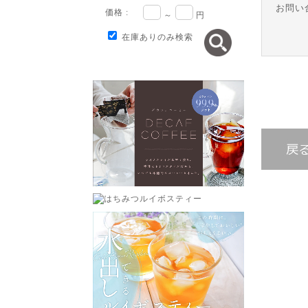
お問い
価格 :
～
円
在庫ありのみ検索