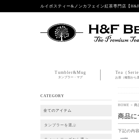
ルイボスティー&ノンカフェイン紅茶専門店【H&F 
Tumbler&Mug
Tea（Seri
タンブラー・マグ
お茶（種類から
CATEGORY
HOME
> 
全てのアイテム
商品に
タンブラーを選ぶ
下記の内
タンブラー
タンブラー交換パーツ・カバー