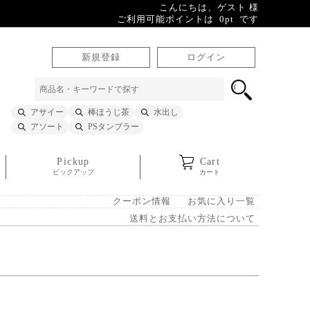
こんにちは、ゲスト 様
ご利用可能ポイントは 0pt です
新規登録
ログイン
アサイー
棒ほうじ茶
水出し
アソート
PSタンブラー
Pickup
Cart
ピックアップ
カート
クーポン情報
お気に入り一覧
送料とお支払い方法について