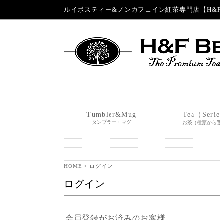
ルイボスティー&ノンカフェイン紅茶専門店【H&F 
Tumbler&Mug
Tea（Seri
タンブラー・マグ
お茶（種類から
HOME
> ログイン
ログイン
会員登録がお済みのお客様