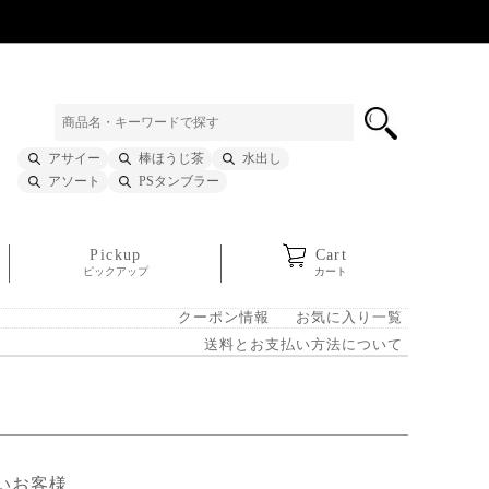
アサイー
棒ほうじ茶
水出し
アソート
PSタンブラー
Pickup
Cart
ピックアップ
カート
クーポン情報
お気に入り一覧
送料とお支払い方法について
いお客様