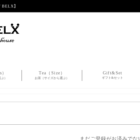
BELX】
es）
Tea（Size）
Gift&Set
ギフト&セット
選ぶ）
お茶（サイズから選ぶ）
まだご登録がお済みでな