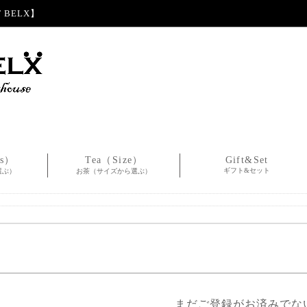
BELX】
es）
Tea（Size）
Gift&Set
ギフト&セット
選ぶ）
お茶（サイズから選ぶ）
まだご登録がお済みでな