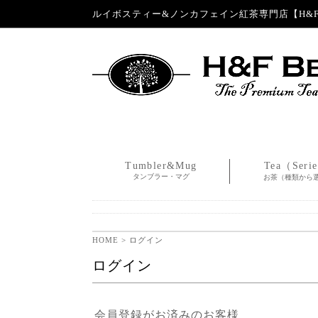
ルイボスティー&ノンカフェイン紅茶専門店【H&F 
Tumbler&Mug
Tea（Seri
タンブラー・マグ
お茶（種類から
HOME
> ログイン
ログイン
会員登録がお済みのお客様