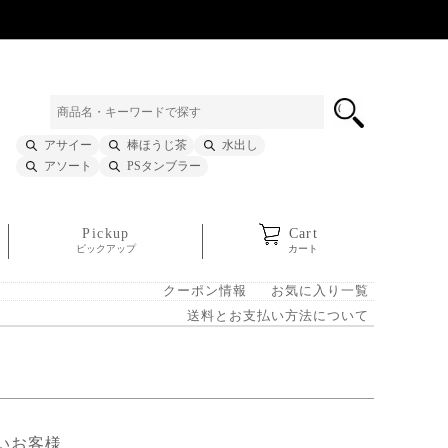
アサイー
棒ほうじ茶
水出し
アソート
PSタンブラー
Pickup
Cart
ピックアップ
カート
クーポン情報
お気に入り一覧
送料とお支払い方法について
いお客様