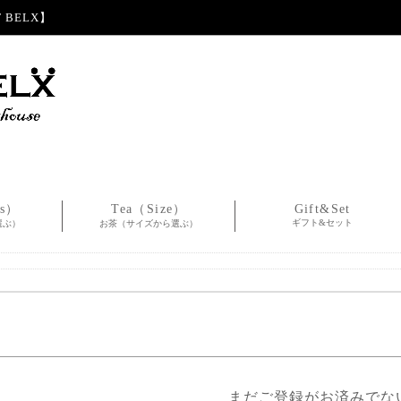
BELX】
es）
Tea（Size）
Gift&Set
ギフト&セット
選ぶ）
お茶（サイズから選ぶ）
まだご登録がお済みでな