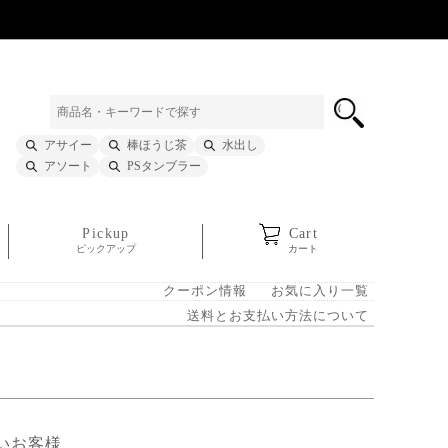
アサイー
棒ほうじ茶
水出し
アソート
PSタンブラー
Pickup
Cart
ピックアップ
カート
クーポン情報
お気に入り一覧
送料とお支払い方法について
いお客様