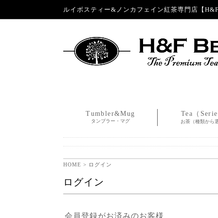
ルイボスティー&ノンカフェイン紅茶専門店【H&F 
Tumbler&Mug
Tea（Seri
タンブラー・マグ
お茶（種類から
HOME
> ログイン
ログイン
会員登録がお済みのお客様