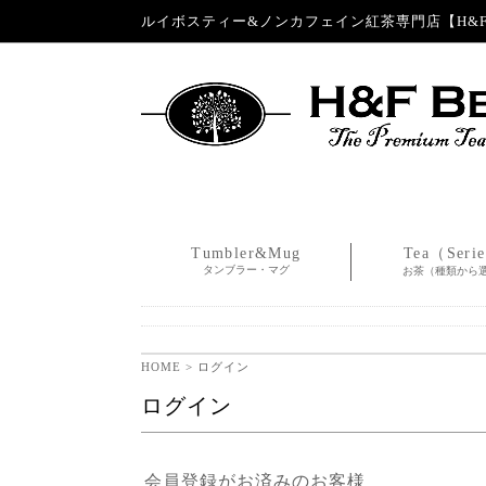
ルイボスティー&ノンカフェイン紅茶専門店【H&F 
Tumbler&Mug
Tea（Seri
タンブラー・マグ
お茶（種類から
HOME
> ログイン
ログイン
会員登録がお済みのお客様