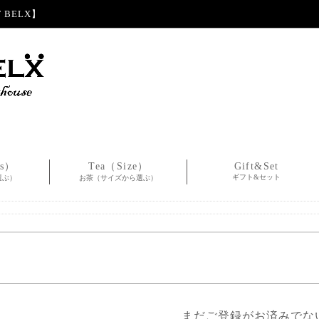
BELX】
es）
Tea（Size）
Gift&Set
ギフト&セット
選ぶ）
お茶（サイズから選ぶ）
まだご登録がお済みでな