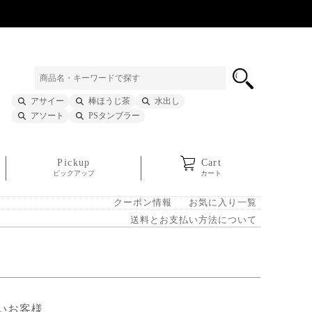
アサイー
棒ほうじ茶
水出し
アソート
PSタンブラー
Pickup
Cart
ピックアップ
カート
クーポン情報
お気に入り一覧
送料とお支払い方法について
いお客様