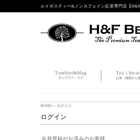
ルイボスティー&ノンカフェイン紅茶専門店【H&F 
Tumbler&Mug
Tea（Seri
タンブラー・マグ
お茶（種類から
HOME
> ログイン
ログイン
会員登録がお済みのお客様