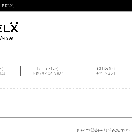
BELX】
es）
Tea（Size）
Gift&Set
ギフト&セット
選ぶ）
お茶（サイズから選ぶ）
まだご登録がお済みでな