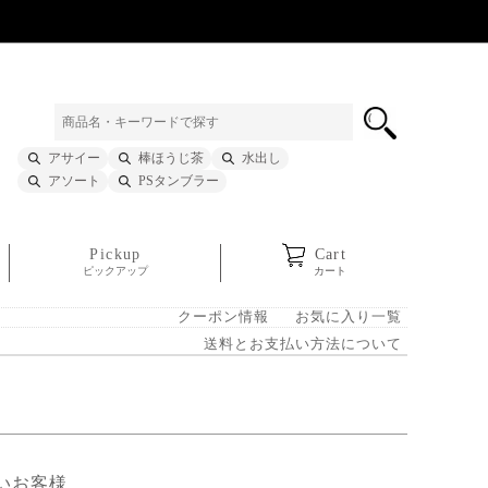
アサイー
棒ほうじ茶
水出し
アソート
PSタンブラー
Pickup
Cart
ピックアップ
カート
クーポン情報
お気に入り一覧
送料とお支払い方法について
いお客様