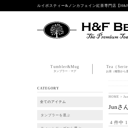
ルイボスティー&ノンカフェイン紅茶専門店【H&F 
Tumbler&Mug
Tea（Seri
タンブラー・マグ
お茶（種類から
CATEGORY
HOME
> J
全てのアイテム
Jun
タンブラーを選ぶ
4 件中 
タンブラー
タンブラー交換パーツ・カバー