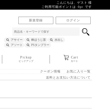
こんにちは、ゲスト 様
ご利用可能ポイントは 0pt です
新規登録
ログイン
アサイー
棒ほうじ茶
水出し
アソート
PSタンブラー
Pickup
Cart
ピックアップ
カート
クーポン情報
お気に入り一覧
送料とお支払い方法について