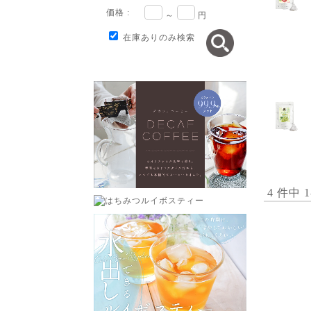
価格 :
～
円
在庫ありのみ検索
4 件中 