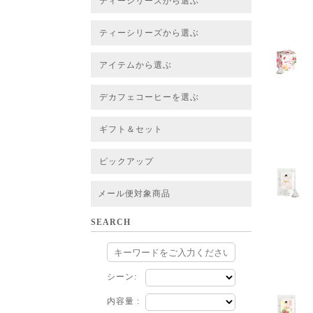
ティーシリーズから選ぶ
すべてのお茶一覧
ベーシックティー
フレーバーティー
はちみつルイボスティー
チャイルイボスティー
ハーブブレンドティー
穀物ブレンドティー
アソート
ティーシリーズから選ぶ
すべてのお茶一覧
ベーシックティー
フレーバーティー
はちみつルイボスティー
チャイルイボスティー
ハーブブレンドティー
穀物ブレンドティー
ルイボススープティー
アソート
アイテムから選ぶ
すべてのお茶一覧
グリーンルイボスベース
ピュアルイボスベース
ハニーブッシュベース
プレミアム個包装
30包/100包ボリュームパック
スタンダード 20包
CUBE 20包
プチシリーズ 5包
デカフェコーヒーを選ぶ
デカフェコーヒー一覧
デカフェコーヒーまとめ買い
ギフト＆セット
ギフト＆セット一覧
初めてセット
選べるセット
お茶のセット
タンブラー付きセット
アソート
ラッピング・その他
ピックアップ
フード
定期購入
お得なまとめ買いサービス
法人お取引をご希望のお客様
ルイボスティー茶葉 バルク販売
メール便対象商品
SEARCH
シーン:
内容量 :