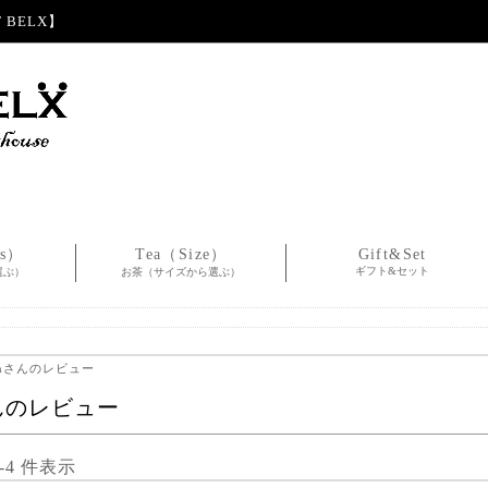
BELX】
es）
Tea（Size）
Gift&Set
ギフト&セット
選ぶ）
お茶（サイズから選ぶ）
unさんのレビュー
さんのレビュー
1-4 件表示