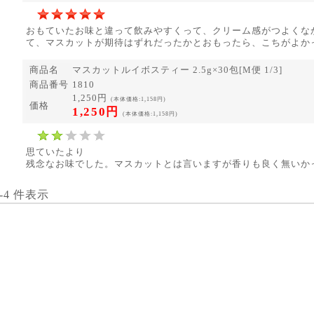
おもていたお味と違って飲みやすくって、クリーム感がつよくな
て、マスカットが期待はずれだったかとおもったら、こちがよか
商品名
マスカットルイボスティー 2.5g×30包[M便 1/3]
商品番号
1810
1,250円
(本体価格:1,158円)
価格
1,250円
(本体価格:1,158円)
思ていたより
残念なお味でした。マスカットとは言いますが香りも良く無いか
1-4 件表示