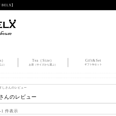
BELX】
es）
Tea（Size）
Gift&Set
ギフト&セット
選ぶ）
お茶（サイズから選ぶ）
おすしさんのレビュー
さんのレビュー
1-1 件表示