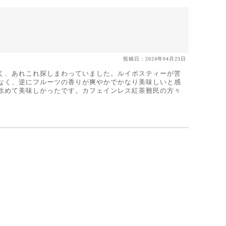
投稿日：2024年04月23日
く、あれこれ探しまわっていました。ルイボスティーが苦
なく、逆にフルーツの香りが爽やかでかなり美味しいと感
飲めて美味しかったです。カフェインレス紅茶難民の方々