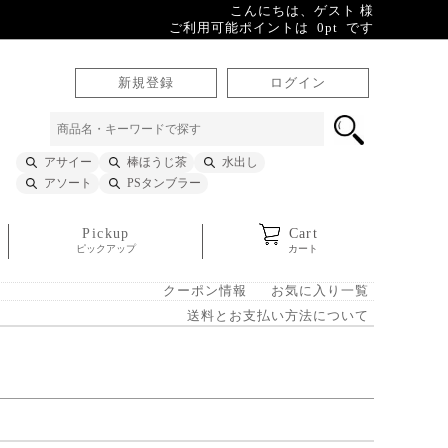
こんにちは、ゲスト 様
ご利用可能ポイントは 0pt です
新規登録
ログイン
アサイー
棒ほうじ茶
水出し
アソート
PSタンブラー
Pickup
Cart
ピックアップ
カート
クーポン情報
お気に入り一覧
送料とお支払い方法について