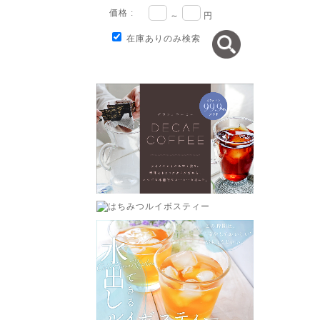
価格 :
～
円
在庫ありのみ検索