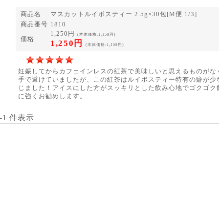
商品名
マスカットルイボスティー 2.5g×30包[M便 1/3]
商品番号
1810
1,250円
(本体価格:1,158円)
価格
1,250円
(本体価格:1,158円)
妊娠してからカフェインレスの紅茶で美味しいと思えるものがな
手で避けていましたが、この紅茶はルイボスティー特有の癖が少
じました！アイスにした方がスッキリとした飲み心地でゴクゴク
に強くお勧めします。
1-1 件表示