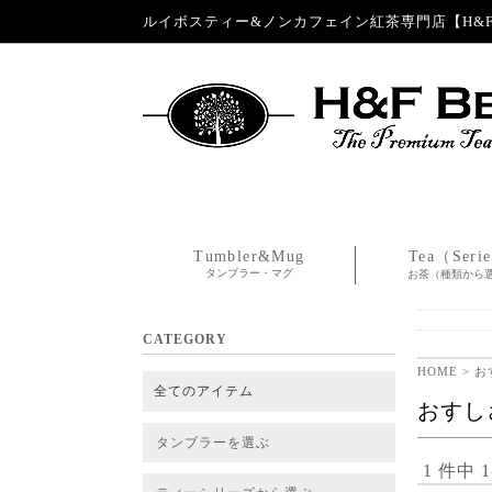
ルイボスティー&ノンカフェイン紅茶専門店【H&F 
Tumbler&Mug
Tea（Seri
タンブラー・マグ
お茶（種類から
CATEGORY
HOME
> 
全てのアイテム
おすし
タンブラーを選ぶ
1 件中 
タンブラー
タンブラー交換パーツ・カバー