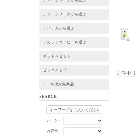
ティーシリーズから選ぶ
すべてのお茶一覧
ベーシックティー
フレーバーティー
はちみつルイボスティー
チャイルイボスティー
ハーブブレンドティー
穀物ブレンドティー
アソート
ティーシリーズから選ぶ
すべてのお茶一覧
ベーシックティー
フレーバーティー
はちみつルイボスティー
チャイルイボスティー
ハーブブレンドティー
穀物ブレンドティー
ルイボススープティー
アソート
アイテムから選ぶ
すべてのお茶一覧
グリーンルイボスベース
ピュアルイボスベース
ハニーブッシュベース
プレミアム個包装
30包/100包ボリュームパック
スタンダード 20包
CUBE 20包
プチシリーズ 5包
デカフェコーヒーを選ぶ
デカフェコーヒー一覧
デカフェコーヒーまとめ買い
ギフト＆セット
ギフト＆セット一覧
初めてセット
選べるセット
お茶のセット
タンブラー付きセット
アソート
ラッピング・その他
ピックアップ
1 件中 
フード
定期購入
お得なまとめ買いサービス
法人お取引をご希望のお客様
ルイボスティー茶葉 バルク販売
メール便対象商品
SEARCH
シーン:
内容量 :