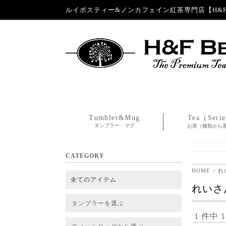
ルイボスティー&ノンカフェイン紅茶専門店【H&F 
Tumbler&Mug
Tea（Seri
タンブラー・マグ
お茶（種類から
CATEGORY
HOME
> 
全てのアイテム
れいさ
タンブラーを選ぶ
1 件中 
タンブラー
タンブラー交換パーツ・カバー