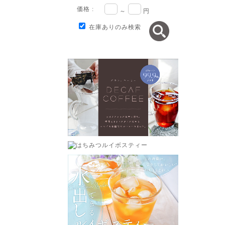
価格 :
～
円
在庫ありのみ検索