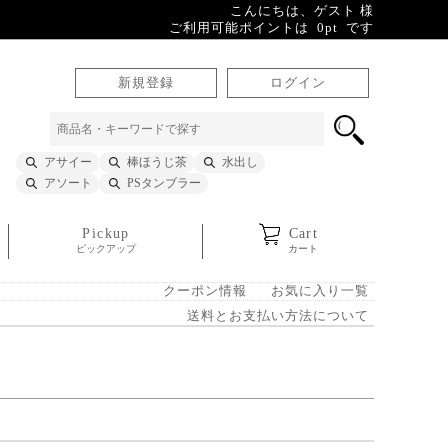
こんにちは、ゲスト 様
ご利用可能ポイントは 0pt です
新規登録
ログイン
アサイー
棒ほうじ茶
水出し
アソート
PSタンブラー
Pickup
Cart
ピックアップ
カート
クーポン情報
お気に入り一覧
送料とお支払い方法について