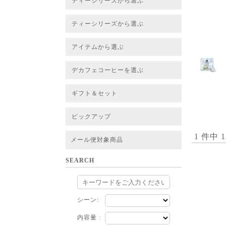
ティーシリーズから選ぶ
すべてのお茶一覧
ベーシックティー
フレーバーティー
はちみつルイボスティー
チャイルイボスティー
ハーブブレンドティー
穀物ブレンドティー
アソート
ティーシリーズから選ぶ
すべてのお茶一覧
ベーシックティー
フレーバーティー
はちみつルイボスティー
チャイルイボスティー
ハーブブレンドティー
穀物ブレンドティー
ルイボススープティー
アソート
アイテムから選ぶ
すべてのお茶一覧
グリーンルイボスベース
ピュアルイボスベース
ハニーブッシュベース
プレミアム個包装
30包/100包ボリュームパック
スタンダード 20包
CUBE 20包
プチシリーズ 5包
デカフェコーヒーを選ぶ
デカフェコーヒー一覧
デカフェコーヒーまとめ買い
ギフト＆セット
ギフト＆セット一覧
初めてセット
選べるセット
お茶のセット
タンブラー付きセット
アソート
ラッピング・その他
ピックアップ
フード
定期購入
お得なまとめ買いサービス
法人お取引をご希望のお客様
ルイボスティー茶葉 バルク販売
1 件中 
メール便対象商品
SEARCH
シーン:
内容量 :