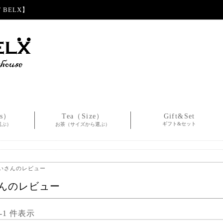
BELX】
es）
Tea（Size）
Gift&Set
ギフト&セット
選ぶ）
お茶（サイズから選ぶ）
れいさんのレビュー
んのレビュー
1-1 件表示