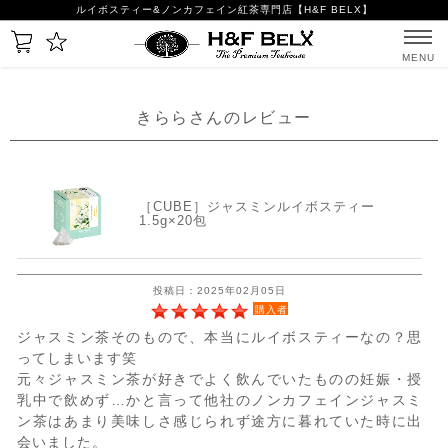
ルイボスティー&ノンカフェイン紅茶専門店【H&F BELX】
MENU
きららさんのレビュー
［CUBE］ジャスミンルイボスティー
1.5g×20包
投稿日：2025年02月05日
購入者
ジャスミン茶そのもので、本当にルイボスティーなの？思
ってしまいます笑
元々ジャスミン茶が好きでよく飲んでいたものの妊娠・授
乳中で飲めず…かと言って他社のノンカフェインジャスミ
ン茶はあまり美味しさ感じられず途方に暮れていた時に出
会いました。