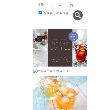
価格 :
～
円
在庫ありのみ検索