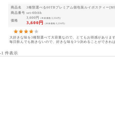
商品名
3種類選べる60TBプレミアム個包装ルイボスティー[M便 
商品番号
set-60tbh
3,600円
(本体価格:3,334円)
価格
3,600円
(本体価格:3,334円)
大好きな味を3種類選べて大容量なので、とてもお得感がありま
毎日飲んでも飽きないので、好きな味を3つ決めることができれ
1-1 件表示