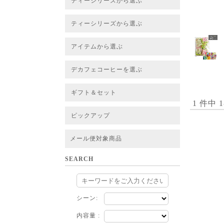
ティーシリーズから選ぶ
すべてのお茶一覧
ベーシックティー
フレーバーティー
はちみつルイボスティー
チャイルイボスティー
ハーブブレンドティー
穀物ブレンドティー
アソート
ティーシリーズから選ぶ
すべてのお茶一覧
ベーシックティー
フレーバーティー
はちみつルイボスティー
チャイルイボスティー
ハーブブレンドティー
穀物ブレンドティー
ルイボススープティー
アソート
アイテムから選ぶ
すべてのお茶一覧
グリーンルイボスベース
ピュアルイボスベース
ハニーブッシュベース
プレミアム個包装
30包/100包ボリュームパック
スタンダード 20包
CUBE 20包
プチシリーズ 5包
デカフェコーヒーを選ぶ
デカフェコーヒー一覧
デカフェコーヒーまとめ買い
ギフト＆セット
1 件中 
ギフト＆セット一覧
初めてセット
選べるセット
お茶のセット
タンブラー付きセット
アソート
ラッピング・その他
ピックアップ
フード
定期購入
お得なまとめ買いサービス
法人お取引をご希望のお客様
ルイボスティー茶葉 バルク販売
メール便対象商品
SEARCH
シーン:
内容量 :