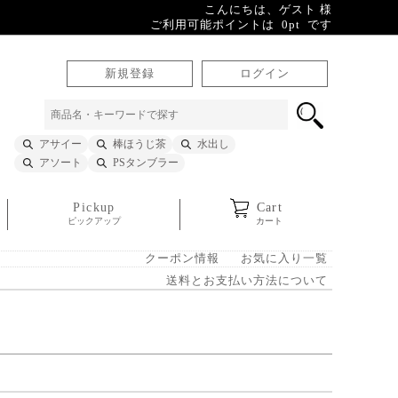
こんにちは、ゲスト 様
ご利用可能ポイントは 0pt です
新規登録
ログイン
アサイー
棒ほうじ茶
水出し
アソート
PSタンブラー
Pickup
Cart
ピックアップ
カート
クーポン情報
お気に入り一覧
送料とお支払い方法について