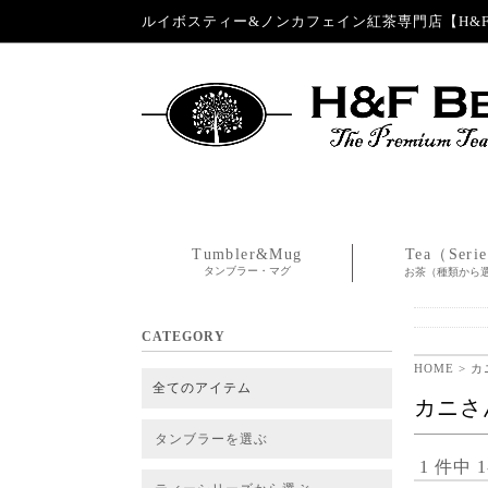
ルイボスティー&ノンカフェイン紅茶専門店【H&F 
Tumbler&Mug
Tea（Seri
タンブラー・マグ
お茶（種類から
CATEGORY
HOME
> 
全てのアイテム
カニさ
タンブラーを選ぶ
1 件中 
タンブラー
タンブラー交換パーツ・カバー