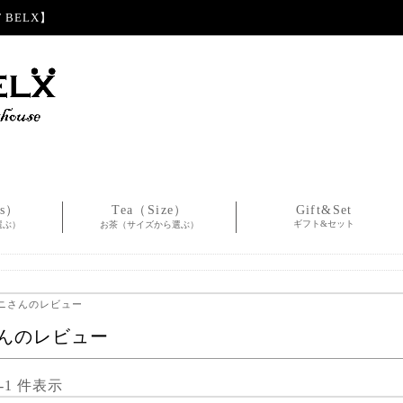
BELX】
es）
Tea（Size）
Gift&Set
ギフト&セット
選ぶ）
お茶（サイズから選ぶ）
カニさんのレビュー
んのレビュー
1-1 件表示