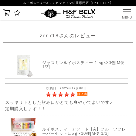
ルイボスティー&ノンカフェイン紅茶専門店【H&F BELX】
MENU
zen718さんのレビュー
ジャスミンルイボスティー 1.5g×30包[M便
1/3]
投稿日：2025年12月08日
購入者
スッキリトとした飲み口がとても爽やかでよいです♪
定期購入します！！
ルイボスティーアソート【A】フルーツフレ
ーバーセット1.5ｇ×10種[M便 1/3]