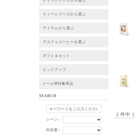
ティーシリーズから選ぶ
すべてのお茶一覧
ベーシックティー
フレーバーティー
はちみつルイボスティー
チャイルイボスティー
ハーブブレンドティー
穀物ブレンドティー
アソート
ティーシリーズから選ぶ
すべてのお茶一覧
ベーシックティー
フレーバーティー
はちみつルイボスティー
チャイルイボスティー
ハーブブレンドティー
穀物ブレンドティー
ルイボススープティー
アソート
アイテムから選ぶ
すべてのお茶一覧
グリーンルイボスベース
ピュアルイボスベース
ハニーブッシュベース
プレミアム個包装
30包/100包ボリュームパック
スタンダード 20包
CUBE 20包
プチシリーズ 5包
デカフェコーヒーを選ぶ
デカフェコーヒー一覧
デカフェコーヒーまとめ買い
ギフト＆セット
ギフト＆セット一覧
初めてセット
選べるセット
お茶のセット
タンブラー付きセット
アソート
ラッピング・その他
ピックアップ
フード
定期購入
お得なまとめ買いサービス
法人お取引をご希望のお客様
ルイボスティー茶葉 バルク販売
メール便対象商品
SEARCH
2 件中 
シーン:
内容量 :