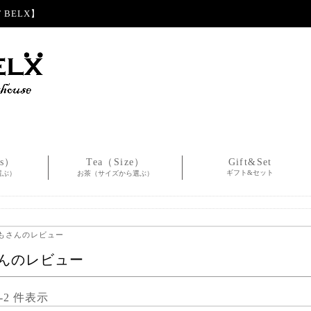
BELX】
es）
Tea（Size）
Gift&Set
ギフト&セット
選ぶ）
お茶（サイズから選ぶ）
ともさんのレビュー
んのレビュー
1-2 件表示