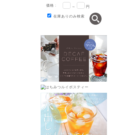
価格 :
～
円
在庫ありのみ検索