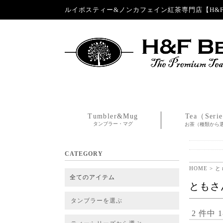
ルイボスティー&ノンカフェイン紅茶専門店【H&F 
Tumbler&Mug
Tea（Seri
タンブラー・マグ
お茶（種類から
CATEGORY
HOME
> 
全てのアイテム
ともさ
タンブラーを選ぶ
2 件中 
タンブラー
タンブラー交換パーツ・カバー