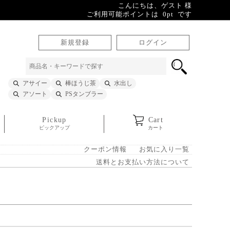
こんにちは、ゲスト 様
ご利用可能ポイントは 0pt です
新規登録
ログイン
アサイー
棒ほうじ茶
水出し
アソート
PSタンブラー
Pickup
Cart
ピックアップ
カート
クーポン情報
お気に入り一覧
送料とお支払い方法について