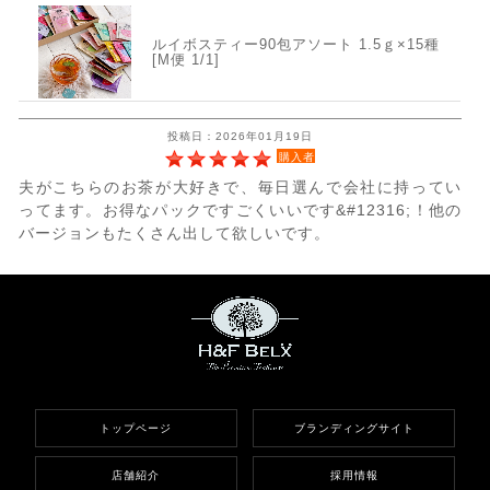
ルイボスティー90包アソート 1.5ｇ×15種
[M便 1/1]
投稿日：2026年01月19日
購入者
夫がこちらのお茶が大好きで、毎日選んで会社に持ってい
ってます。お得なパックですごくいいです&#12316;！他の
バージョンもたくさん出して欲しいです。
トップページ
ブランディングサイト
店舗紹介
採用情報