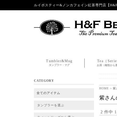
ルイボスティー&ノンカフェイン紅茶専門店【H&F 
Tumbler&Mug
Tea（Seri
タンブラー・マグ
お茶（種類から
CATEGORY
HOME
> 
全てのアイテム
紫さん
タンブラーを選ぶ
2 件中 
タンブラー
タンブラー交換パーツ・カバー