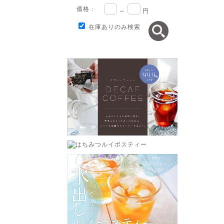
価格 :
～
円
在庫ありのみ検索