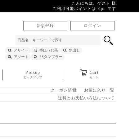
こんにちは、ゲスト 様
ご利用可能ポイントは 0pt です
新規登録
ログイン
アサイー
棒ほうじ茶
水出し
アソート
PSタンブラー
Pickup
Cart
ピックアップ
カート
クーポン情報
お気に入り一覧
送料とお支払い方法について