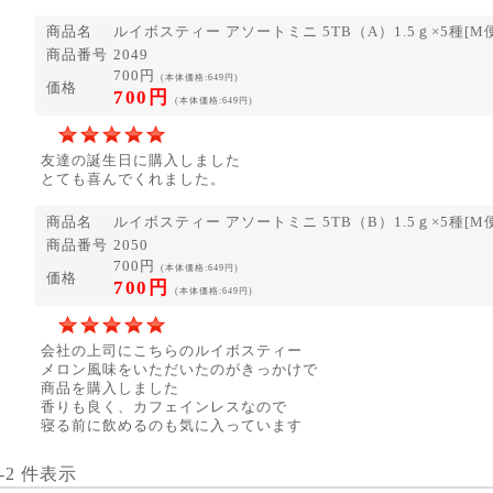
商品名
ルイボスティー アソートミニ 5TB（A）1.5ｇ×5種[M便 
商品番号
2049
700円
(本体価格:649円)
価格
700円
(本体価格:649円)
友達の誕生日に購入しました
とても喜んでくれました。
商品名
ルイボスティー アソートミニ 5TB（B）1.5ｇ×5種[M便 
商品番号
2050
700円
(本体価格:649円)
価格
700円
(本体価格:649円)
会社の上司にこちらのルイボスティー
メロン風味をいただいたのがきっかけで
商品を購入しました
香りも良く、カフェインレスなので
寝る前に飲めるのも気に入っています
1-2 件表示