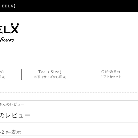
BELX】
es）
Tea（Size）
Gift&Set
ギフト&セット
選ぶ）
お茶（サイズから選ぶ）
紫さんのレビュー
のレビュー
1-2 件表示