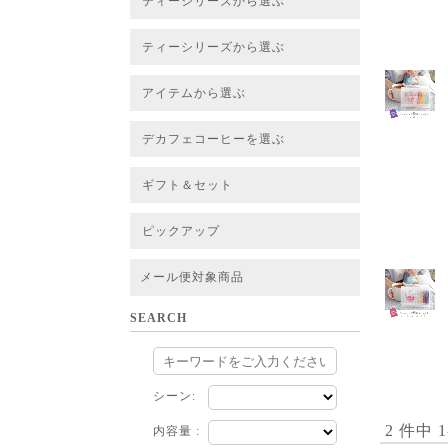
ティーシリーズから選ぶ
すべてのお茶一覧
ベーシックティー
フレーバーティー
はちみつルイボスティー
チャイルイボスティー
ハーブブレンドティー
穀物ブレンドティー
アソート
ティーシリーズから選ぶ
すべてのお茶一覧
ベーシックティー
フレーバーティー
はちみつルイボスティー
チャイルイボスティー
ハーブブレンドティー
穀物ブレンドティー
ルイボススープティー
アソート
アイテムから選ぶ
すべてのお茶一覧
グリーンルイボスベース
ピュアルイボスベース
ハニーブッシュベース
プレミアム個包装
30包/100包ボリュームパック
スタンダード 20包
CUBE 20包
プチシリーズ 5包
デカフェコーヒーを選ぶ
デカフェコーヒー一覧
デカフェコーヒーまとめ買い
ギフト＆セット
ギフト＆セット一覧
初めてセット
選べるセット
お茶のセット
タンブラー付きセット
アソート
ラッピング・その他
ピックアップ
フード
定期購入
お得なまとめ買いサービス
法人お取引をご希望のお客様
ルイボスティー茶葉 バルク販売
メール便対象商品
SEARCH
シーン:
2 件中 
内容量 :