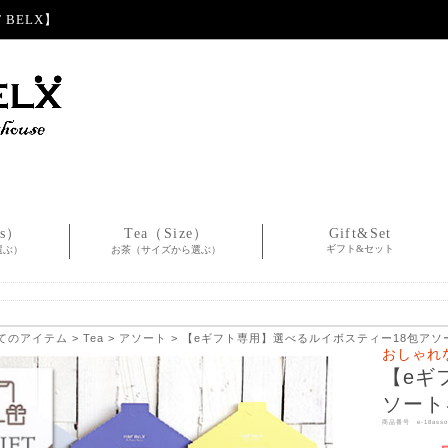
BELX】
es）
Tea（Size）
Gift&Set
ギフト&セット
選ぶ）
お茶（サイズから選ぶ）
てのアイテム
>
Tea
>
アソート
> 【eギフト専用】選べるルイボスティー18包ア
おしゃれ
【eギ
ソート
商品番号 e-18asso