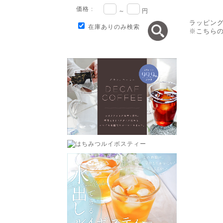
価格 :
～
円
ラッピン
在庫ありのみ検索
※こちら