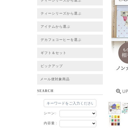
ティーシリーズから選ぶ
すべてのお茶一覧
ベーシックティー
フレーバーティー
はちみつルイボスティー
チャイルイボスティー
ハーブブレンドティー
穀物ブレンドティー
アソート
ティーシリーズから選ぶ
すべてのお茶一覧
ベーシックティー
フレーバーティー
はちみつルイボスティー
チャイルイボスティー
ハーブブレンドティー
穀物ブレンドティー
ルイボススープティー
アソート
アイテムから選ぶ
すべてのお茶一覧
グリーンルイボスベース
ピュアルイボスベース
ハニーブッシュベース
プレミアム個包装
30包/100包ボリュームパック
スタンダード 20包
CUBE 20包
プチシリーズ 5包
デカフェコーヒーを選ぶ
デカフェコーヒー一覧
デカフェコーヒーまとめ買い
ギフト＆セット
ギフト＆セット一覧
初めてセット
選べるセット
お茶のセット
タンブラー付きセット
アソート
ラッピング・その他
ピックアップ
フード
定期購入
お得なまとめ買いサービス
法人お取引をご希望のお客様
ルイボスティー茶葉 バルク販売
メール便対象商品
SEARCH
シーン:
内容量 :