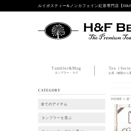
ルイボスティー&ノンカフェイン紅茶専門店【H&F 
Tumbler&Mug
Tea（Seri
タンブラー・マグ
お茶（種類から
CATEGORY
HOME
>
全
全てのアイテム
タンブラーを選ぶ
タンブラー
タンブラー交換パーツ・カバー