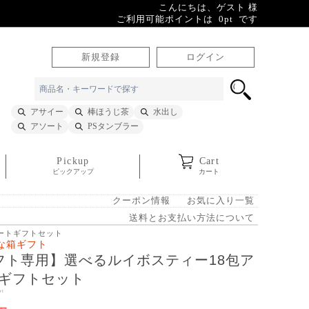
こんにちは、ゲスト 様
ご利用可能ポイントは 0pt です
新規登録
ログイン
アサイー
棒ほうじ茶
水出し
アソート
PSタンブラー
Pickup
Cart
ピックアップ
カート
クーポン情報
お気に入り一覧
送料とお支払い方法について
ソートギフトセット
な箱ギフト
フト専用】選べるルイボスティー18包ア
ギフトセット
rt