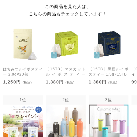
この商品を見た人は、
こちらの商品もチェックしています！
はちみつルイボスティ
〔15TB〕マスカット
〔15TB〕黒豆ルイボ
［
ー 2.0g×20包
ルイボスティー
スティー 1.5g×15TB
[M便 1/3]
1.5g×15TB
2.
1,250円
1,380円
1,380円
9
(税込)
(税込)
(税込)
1位
2位
3位