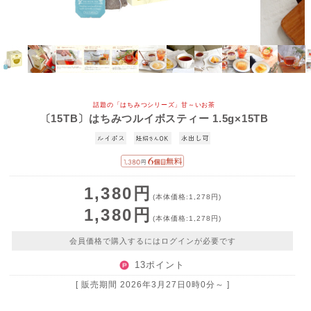
話題の「はちみつシリーズ」甘～いお茶
〔15TB〕はちみつルイボスティー 1.5g×15TB
1,380円
(本体価格:1,278円)
1,380円
(本体価格:1,278円)
会員価格で購入するにはログインが必要です
13ポイント
[ 販売期間
2026年3月27日0時0分
～ ]