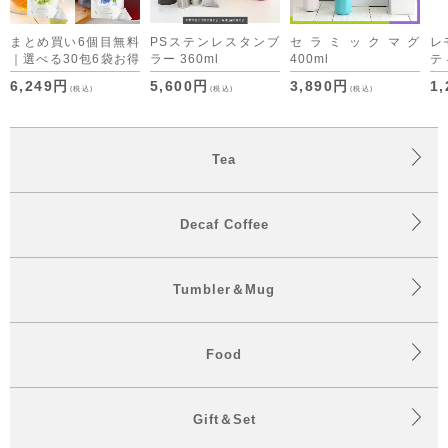
まとめ買い6個目無料
PSステンレスタンブ
セラミックマグ
レ
｜選べる30包6袋お得
ラー 360ml
400ml
テ
セット デカフェコー
便 
6,249円
5,600円
3,890円
1
(税込)
(税込)
(税込)
ヒーも仲間入り
Tea
Decaf Coffee
Tumbler＆Mug
Food
Gift＆Set