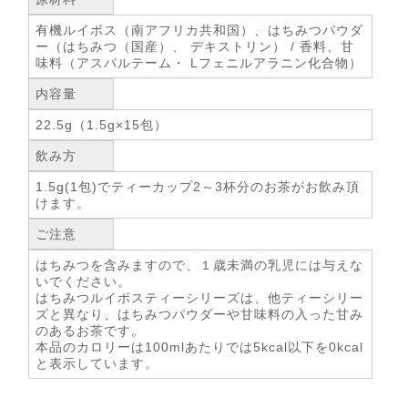
有機ルイボス（南アフリカ共和国）、はちみつパウダ
ー（はちみつ（国産）、 デキストリン） / 香料、甘
味料（アスパルテーム・ Lフェニルアラニン化合物）
内容量
22.5g（1.5g×15包）
飲み方
1.5g(1包)でティーカップ2～3杯分のお茶がお飲み頂
けます。
ご注意
はちみつを含みますので、１歳未満の乳児には与えな
いでください。
はちみつルイボスティーシリーズは、他ティーシリー
ズと異なり、はちみつパウダーや甘味料の入った甘み
のあるお茶です。
本品のカロリーは100mlあたりでは5kcal以下を0kcal
と表示しています。