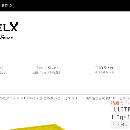
BELX】
es）
Tea（Size）
Gift&Set
ギフト&セット
選ぶ）
お茶（サイズから選ぶ）
てのアイテム
>
Pickup
>
まとめ買いサービス
>
1,380円商品まとめ買いサービス
>
話題の「
〔15
1.5g×