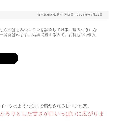
東京都/50代/男性
投稿日：2026年04月23日
ちらのはちみつレモンを試飲して以来、病みつきにな
一番喜ばれます。結構消費するので、お得な100個入
スイーツのような心まで満たされる甘～いお茶。
とろりとした甘さが口いっぱいに広がりま