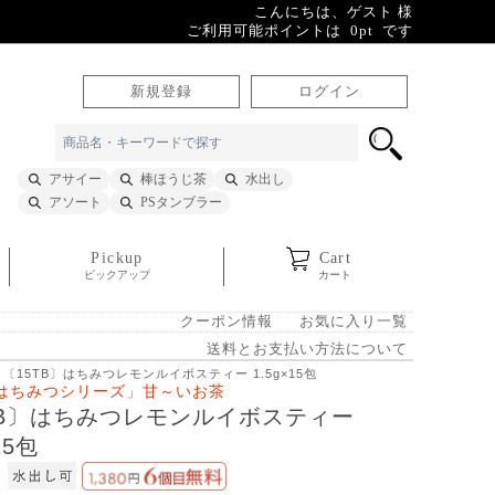
こんにちは、ゲスト 様
ご利用可能ポイントは 0pt です
新規登録
ログイン
アサイー
棒ほうじ茶
水出し
アソート
PSタンブラー
Pickup
Cart
ピックアップ
カート
クーポン情報
お気に入り一覧
送料とお支払い方法について
 〔15TB〕はちみつレモンルイボスティー 1.5g×15包
はちみつシリーズ」甘～いお茶
TB〕はちみつレモンルイボスティー
15包