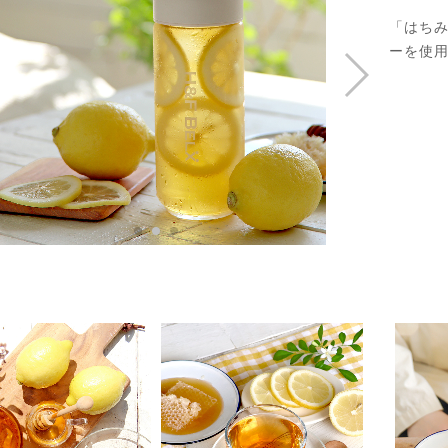
「はち
ーを使