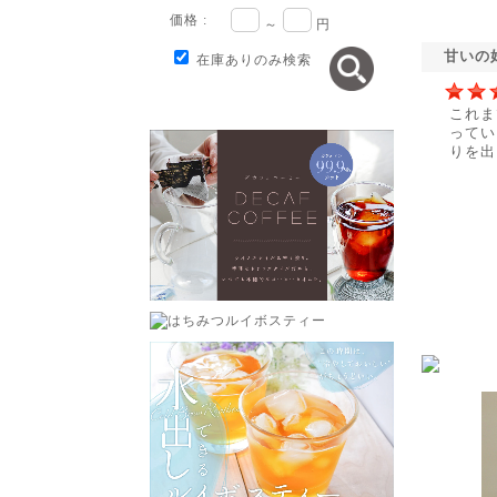
価格 :
～
円
甘いの
在庫ありのみ検索
これま
ってい
りを出