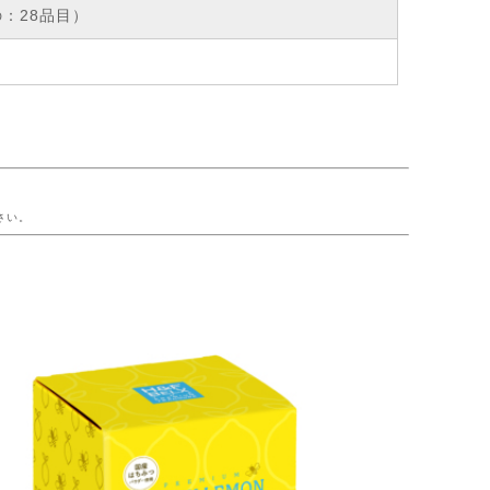
：28品目）
ー
さい。