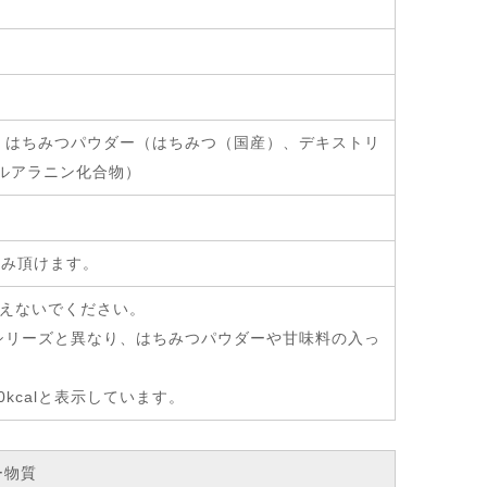
、はちみつパウダー（はちみつ（国産）、デキストリ
ニルアラニン化合物）
飲み頂けます。
与えないでください。
シリーズと異なり、はちみつパウダーや甘味料の入っ
0kcalと表示しています。
ー物質