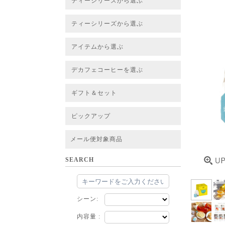
ティーシリーズから選ぶ
すべてのお茶一覧
ベーシックティー
フレーバーティー
はちみつルイボスティー
チャイルイボスティー
ハーブブレンドティー
穀物ブレンドティー
アソート
ティーシリーズから選ぶ
すべてのお茶一覧
ベーシックティー
フレーバーティー
はちみつルイボスティー
チャイルイボスティー
ハーブブレンドティー
穀物ブレンドティー
ルイボススープティー
アソート
アイテムから選ぶ
すべてのお茶一覧
グリーンルイボスベース
ピュアルイボスベース
ハニーブッシュベース
プレミアム個包装
30包/100包ボリュームパック
スタンダード 20包
CUBE 20包
プチシリーズ 5包
デカフェコーヒーを選ぶ
デカフェコーヒー一覧
デカフェコーヒーまとめ買い
ギフト＆セット
ギフト＆セット一覧
初めてセット
選べるセット
お茶のセット
タンブラー付きセット
アソート
ラッピング・その他
ピックアップ
フード
定期購入
お得なまとめ買いサービス
法人お取引をご希望のお客様
ルイボスティー茶葉 バルク販売
メール便対象商品
SEARCH
シーン:
内容量 :