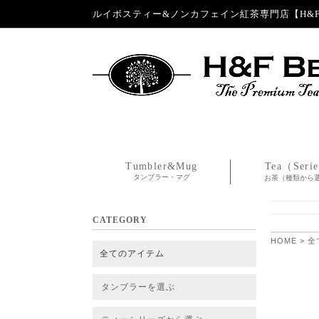
ルイボスティー&ノンカフェイン紅茶専門店【H&F 
Tumbler&Mug
Tea（Seri
タンブラー・マグ
お茶（種類から
CATEGORY
HOME
>
全
全てのアイテム
タンブラーを選ぶ
タンブラー
タンブラー交換パーツ・カバー