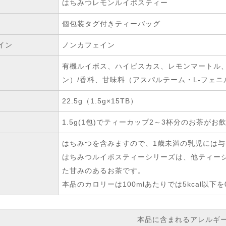
はちみつレモンルイボスティー
個包装タグ付きティーバッグ
イン
ノンカフェイン
有機ルイボス、ハイビスカス、レモンマートル
ン）/香料、甘味料（アスパルテーム・L-フェ
22.5g（1.5g×15TB）
1.5g(1包)でティーカップ2～3杯分のお茶がお
はちみつを含みますので、1歳未満の乳児には
はちみつルイボスティーシリーズは、他ティー
た甘みのあるお茶です。
本品のカロリーは100mlあたりでは5kcal以下を
本品に含まれるアレルギ