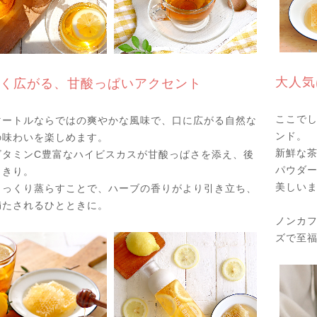
大人気
く広がる、甘酸っぱいアクセント
ここで
マートルならではの爽やかな風味で、口に広がる自然な
ンド。
の味わいを楽しめます。
新鮮な
ビタミンC豊富なハイビスカスが甘酸っぱさを添え、後
パウダ
っきり。
美しい
じっくり蒸らすことで、ハーブの香りがより引き立ち、
満たされるひとときに。
ノンカ
ズで至