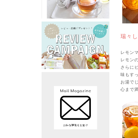
瑞々し
レモン
レモン
さらに
味もす
お湯で
心まで