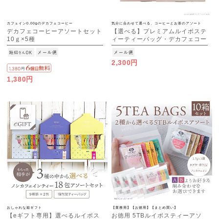
カフェイン0.00gのデカフェコーヒー
気分に合わせて選べる、コーヒーとお茶のアソート
デカフェコーヒーアソートセット
【選べる】プレミアムルイボステ
10ｇ×5種
ィーティーバッグ・デカフェコー
[M便 1/1]
ヒー アソート （ON time/OFF
time） [M便 1/1]
2,300円
1,380円
おしゃれな箱ギフト
【業務用】【お徳用】【まとめ買い】
【eギフト専用】選べるルイボス
お徳用 5TBルイボスティーアソ