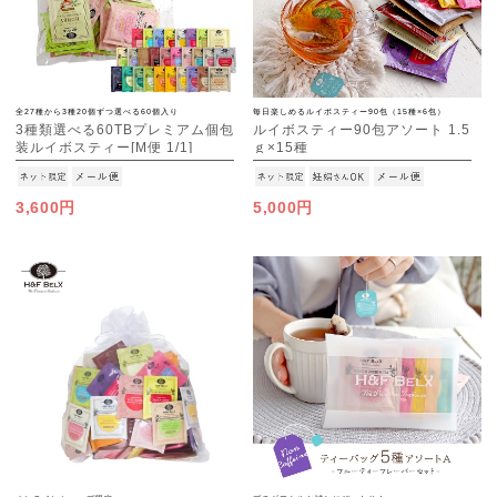
全27種から3種20個ずつ選べる60個入り
毎日楽しめるルイボスティー90包（15種×6包）
3種類選べる60TBプレミアム個包
ルイボスティー90包アソート 1.5
装ルイボスティー[M便 1/1]
ｇ×15種
[M便 1/1]
3,600円
5,000円