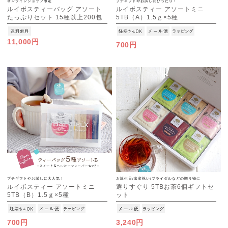
オンラインショップ限定
プチギフトやお試しにぴったり！
ルイボスティーバッグ アソート
ルイボスティー アソートミニ
たっぷりセット 15種以上200包
5TB（A）1.5ｇ×5種
入り 200TB
[M便 1/4]
11,000円
700円
プチギフトやお試しに大人気！
お誕生日/出産祝い/ブライダルなどの贈り物に
ルイボスティー アソートミニ
選りすぐり 5TBお茶6個ギフトセ
5TB（B）1.5ｇ×5種
ット
[M便 1/4]
[M便 1/1]
700円
3,240円