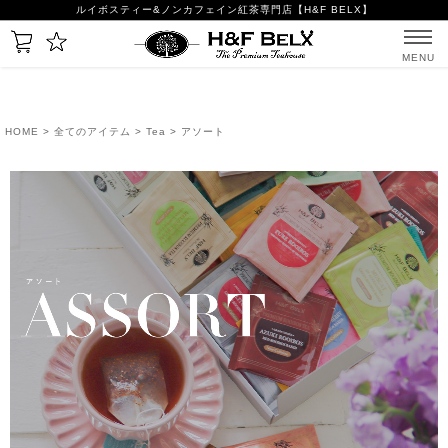
ルイボスティー&ノンカフェイン紅茶専門店【H&F BELX】
MENU
HOME
>
全てのアイテム
>
Tea
> アソート