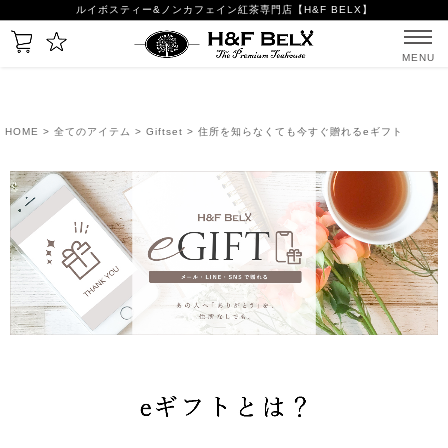
ルイボスティー&ノンカフェイン紅茶専門店【H&F BELX】
MENU
HOME
>
全てのアイテム
>
Giftset
> 住所を知らなくても今すぐ贈れるeギフト