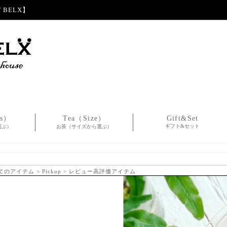
BELX】
es）
Tea（Size）
Gift&Set
ギフト&セット
選ぶ）
お茶（サイズから選ぶ）
てのアイテム
>
Pickup
> レビュー高評価アイテム