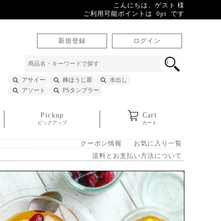
こんにちは、ゲスト 様
ご利用可能ポイントは 0pt です
新規登録
ログイン
アサイー
棒ほうじ茶
水出し
アソート
PSタンブラー
Pickup
Cart
ピックアップ
カート
クーポン情報
お気に入り一覧
送料とお支払い方法について