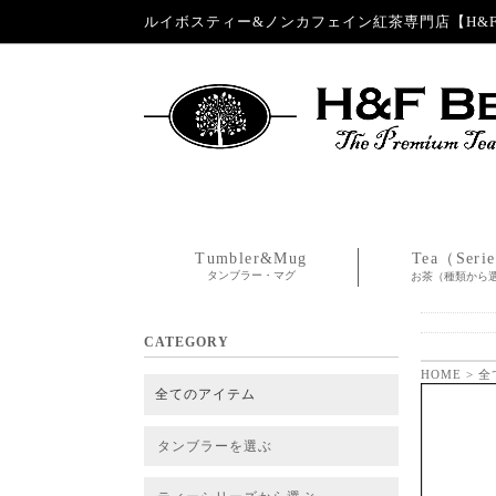
ルイボスティー&ノンカフェイン紅茶専門店【H&F 
Tumbler&Mug
Tea（Seri
タンブラー・マグ
お茶（種類から
CATEGORY
HOME
>
全
全てのアイテム
タンブラーを選ぶ
タンブラー
タンブラー交換パーツ・カバー