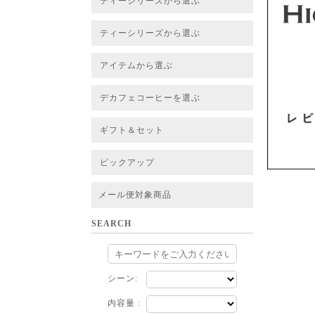
ティーシリーズから選ぶ
すべてのお茶一覧
ベーシックティー
フレーバーティー
はちみつルイボスティー
チャイルイボスティー
ハーブブレンドティー
穀物ブレンドティー
アソート
ティーシリーズから選ぶ
すべてのお茶一覧
ベーシックティー
フレーバーティー
はちみつルイボスティー
チャイルイボスティー
ハーブブレンドティー
穀物ブレンドティー
ルイボススープティー
アソート
アイテムから選ぶ
すべてのお茶一覧
グリーンルイボスベース
ピュアルイボスベース
ハニーブッシュベース
プレミアム個包装
30包/100包ボリュームパック
スタンダード 20包
CUBE 20包
プチシリーズ 5包
デカフェコーヒーを選ぶ
デカフェコーヒー一覧
デカフェコーヒーまとめ買い
ギフト＆セット
ギフト＆セット一覧
初めてセット
選べるセット
お茶のセット
タンブラー付きセット
アソート
ラッピング・その他
ピックアップ
フード
定期購入
お得なまとめ買いサービス
法人お取引をご希望のお客様
ルイボスティー茶葉 バルク販売
メール便対象商品
SEARCH
シーン:
内容量 :