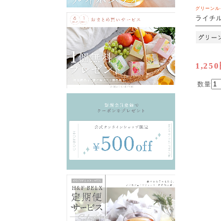
グリーンル
ライチル
[M便 1/
1,25
数量