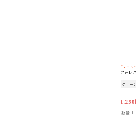
グリーンル
フォレ
ー 2.5g
[M便 1/
1,25
数量