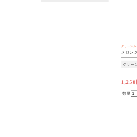
グリーンル
メロンク
[M便 1/
1,25
数量