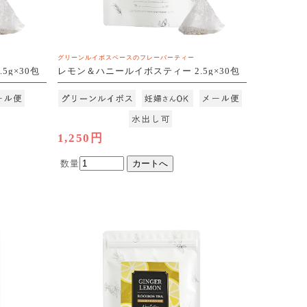
グリーンルイボスベースのフレーバーティー
5g×30包
レモン＆ハニールイボスティー 2.5g×30包
[M便 1/3]
1,250円
数量