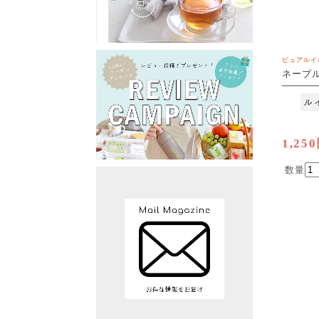
ピュアルイ
ネーブル
包
[M便 1/
1,25
数量