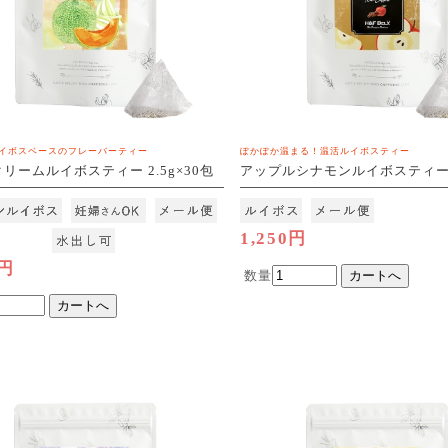
イボスベースのフレーバーティー
ぽかぽか温まる！温活ルイボスティー
リームルイボスティー 2.5g×30包
アップルシナモンルイボスティー 2
3]
包
[M便 1/3]
1,250円
0円
数量