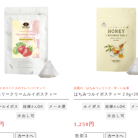
イボスベースのフレーバーティー
話題の「はちみつシリーズ」甘～いお茶
ベリークリームルイボスティー
はちみつルイボスティー 2.0g×2
0包
[M便 1/3]
3]
0円
1,250円
数量