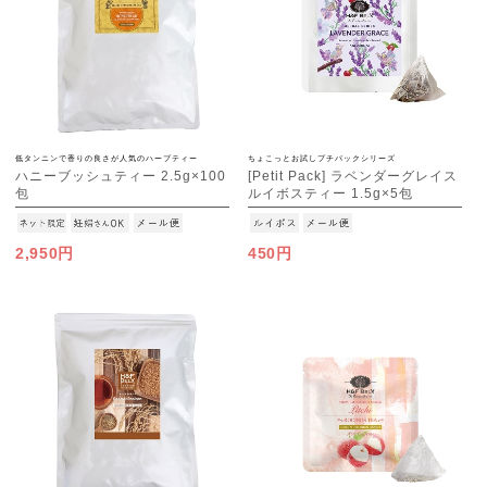
低タンニンで香りの良さが人気のハーブティー
ちょこっとお試しプチパックシリーズ
ハニーブッシュティー 2.5g×100
[Petit Pack] ラベンダーグレイス
包
ルイボスティー 1.5g×5包
[M便 1/1]
[M便 1/10]
2,950円
450円