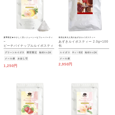
夏季限定★やさしく甘いジューシーなフレーバーティ
発売以来大人気のあずきルイボスティー
あずきルイボスティー 2.0g×100
ー
ピーチパイナップルルイボスティ
包
ー 2.5g×30包
[M便 1/1]
[M便 1/3]
2,950円
1,250円