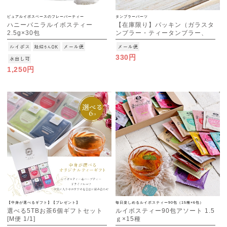
ピュアルイボスベースのフレーバーティー
タンブラーパーツ
ハニーバニラルイボスティー
【在庫限り】パッキン（ガラスタ
2.5g×30包
ンブラー・ティータンブラー、
[M便 1/3]
M・S兼用）
330円
1,250円
【中身が選べるギフト】【プレゼント】
毎日楽しめるルイボスティー90包（15種×6包）
選べる5TBお茶6個ギフトセット
ルイボスティー90包アソート 1.5
[M便 1/1]
ｇ×15種
[M便 1/1]