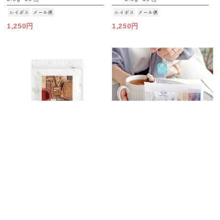
[M便 1/3]
[M便 1/3]
1,250円
1,250円
お買上金額合計6,000円(税込み)以上で送料無料
グリーンルイボス×穀物茶
プチギフトやお試しに大人気！
玄米ルイボスティー 2.0g×30包
ルイボスティー アソートミニ
[M便 1/3]
5TB（B）1.5ｇ×5種
[M便 1/4]
1,250円
700円