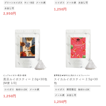
[M便 1/1]
[M便 1/3]
1,250円
2,950円
ピュアルイボス×黒豆×甜茶
夏季限定★毎年大人気のスイカフレーバー
黒豆ルイボスティー 2.0g×30包
スイカルイボスティー 2.5g×30
[M便 1/3]
包
[M便 1/3]
1,250円
1,250円