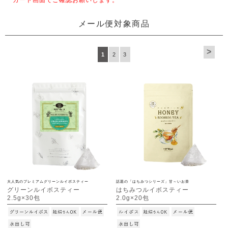
カート画面でご確認お願いします。
メール便対象商品
>
1
2
3
大人気のプレミアムグリーンルイボスティー
話題の「はちみつシリーズ」甘～いお茶
グリーンルイボスティー
はちみつルイボスティー
2.5g×30包
2.0g×20包
[M便 1/3]
[M便 1/3]