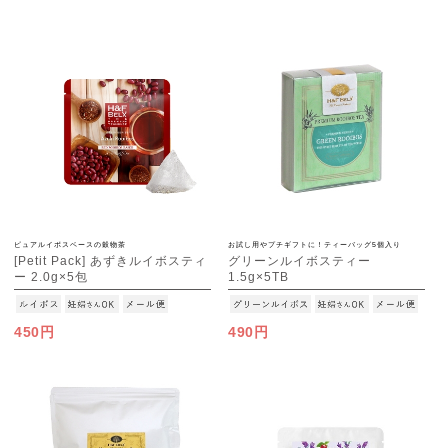
ピュアルイボスベースの穀物茶
お試し用やプチギフトに！ティーバッグ5個入り
[Petit Pack] あずきルイボスティ
グリーンルイボスティー
ー 2.0g×5包
1.5g×5TB
[M便 1/10]
[M便 1/15]
450円
490円