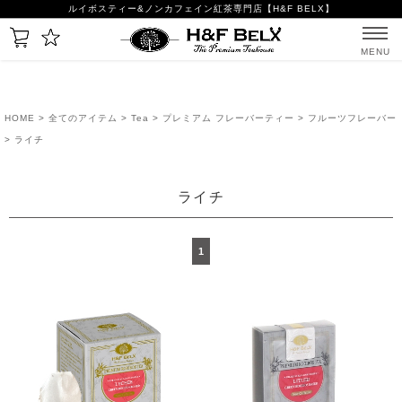
ルイボスティー&ノンカフェイン紅茶専門店【H&F BELX】
MENU
HOME
>
全てのアイテム
>
Tea
>
プレミアム フレーバーティー
>
フルーツフレーバー
> ライチ
ライチ
1