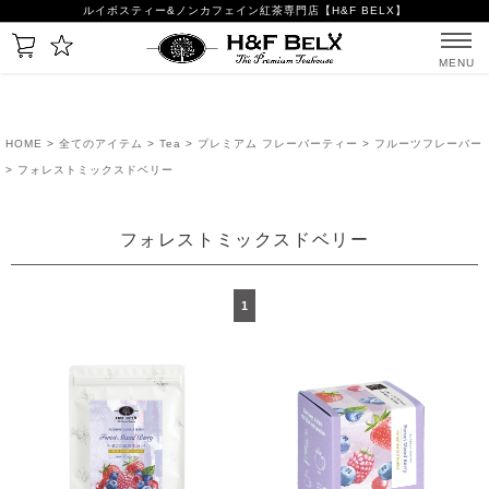
ルイボスティー&ノンカフェイン紅茶専門店【H&F BELX】
MENU
HOME
>
全てのアイテム
>
Tea
>
プレミアム フレーバーティー
>
フルーツフレーバー
> フォレストミックスドベリー
フォレストミックスドベリー
1