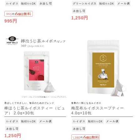
[M便 1/3]
1,250円
995円
香ばしくてやさしい、毎日のためのブレンド
食事の一部になるルイボス
棒ほうじ茶ルイボスティー（ピュ
梅昆布ルイボススープティー
ア） 2.0g×30包
4.0g×10包
[M便 1/3]
[M便 1/3]
1,250円