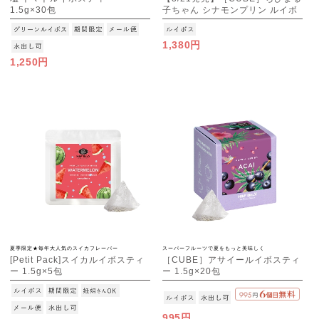
1.5g×30包
子ちゃん シナモンプリン ルイボ
[M便 1/3]
スティー 1.5g×10包
1,380円
1,250円
夏季限定★毎年大人気のスイカフレーバー
スーパーフルーツで夏をもっと美味しく
[Petit Pack]スイカルイボスティ
［CUBE］アサイールイボスティ
ー 1.5g×5包
ー 1.5g×20包
[M便 1/10]
995円