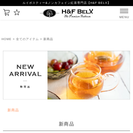
ルイボスティー&ノンカフェイン紅茶専門店【H&F BELX】
MENU
HOME
>
全てのアイテム
> 新商品
新商品
新商品