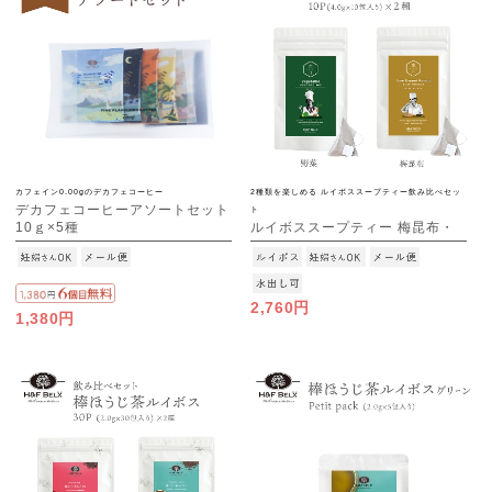
カフェイン0.00gのデカフェコーヒー
2種類を楽しめる ルイボススープティー飲み比べセッ
デカフェコーヒーアソートセット
ト
10ｇ×5種
ルイボススープティー 梅昆布・
[M便 1/1]
野菜 飲み比べセット10包×2種[M
便 2/3]
2,760円
1,380円