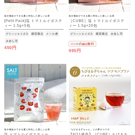
塩分補給ができる夏に特化した新しいお茶
塩分補給ができる夏に特化した新しいお茶
[Petit Pack]塩 トマトルイボステ
［CUBE］塩 トマトルイボステ
ィー 1.5g×5包
ィー 1.5g×20包
[M便 1/10]
450円
995円
塩分補給ができる夏に特化した新しいお茶
「ちびまる子ちゃん」との夢のコラボ
塩 トマトルイボスティー
【8/21発売】［CUBE］ちびまる