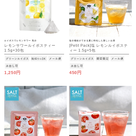
ルイボスでレモンサワー 気分
塩分補給ができる夏に特化した新しいお茶
レモンサワールイボスティー
[Petit Pack]塩 レモンルイボステ
1.5g×30包
ィー 1.5g×5包
[M便 1/3]
[M便 1/10]
1,250円
450円