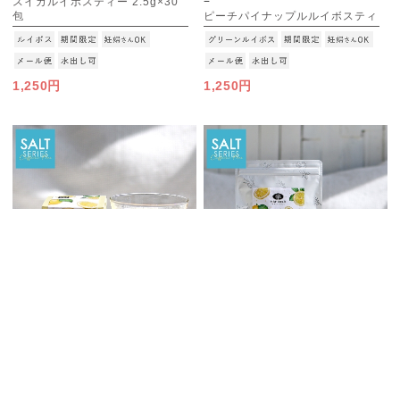
スイカルイボスティー 2.5g×30
ー
包
ピーチパイナップルルイボスティ
[M便 1/3]
ー 2.5g×30包
[M便 1/3]
1,250円
1,250円
お買上金額合計6,000円(税込み)以上で送料無料
塩分補給ができる夏に特化した新しいお茶
塩分補給ができる夏に特化した新しいお茶
［CUBE］塩 レモンルイボステ
塩 レモンルイボスティー
ィー 1.5g×20包
1.5g×30包
[M便 1/3]