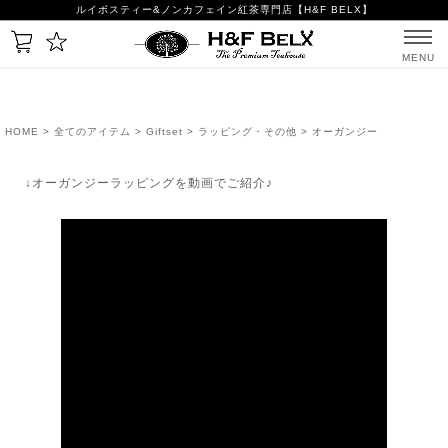
ルイボスティー&ノンカフェイン紅茶専門店【H&F BELX】
MENU
HOME
>
全てのアイテム
>
Giftset
>
ラッピング・その他
> オーガンジー
↓オーガンジーラッピングを動画でご紹介♪