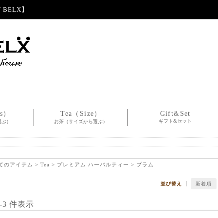
BELX】
es）
Tea（Size）
Gift&Set
ギフト&セット
選ぶ）
お茶（サイズから選ぶ）
てのアイテム
>
Tea
>
プレミアム ハーバルティー
> プラム
並び替え
新着順
1-3 件表示