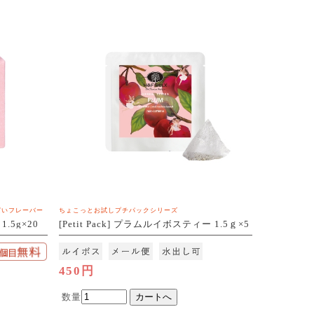
ぱいフレーバー
ちょこっとお試しプチパックシリーズ
.5g×20
[Petit Pack] プラムルイボスティー 1.5ｇ×5
包[M便 1/10]
450円
数量