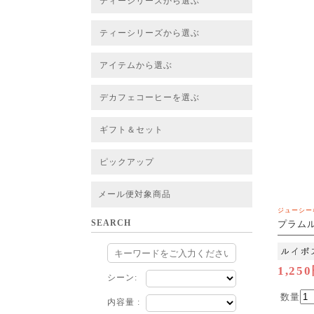
ティーシリーズから選ぶ
すべてのお茶一覧
ベーシックティー
フレーバーティー
はちみつルイボスティー
チャイルイボスティー
ハーブブレンドティー
穀物ブレンドティー
アソート
ティーシリーズから選ぶ
すべてのお茶一覧
ベーシックティー
フレーバーティー
はちみつルイボスティー
チャイルイボスティー
ハーブブレンドティー
穀物ブレンドティー
ルイボススープティー
アソート
アイテムから選ぶ
すべてのお茶一覧
グリーンルイボスベース
ピュアルイボスベース
ハニーブッシュベース
プレミアム個包装
30包/100包ボリュームパック
スタンダード 20包
CUBE 20包
プチシリーズ 5包
デカフェコーヒーを選ぶ
デカフェコーヒー一覧
デカフェコーヒーまとめ買い
ギフト＆セット
ギフト＆セット一覧
初めてセット
選べるセット
お茶のセット
タンブラー付きセット
アソート
ラッピング・その他
ピックアップ
フード
定期購入
お得なまとめ買いサービス
法人お取引をご希望のお客様
ルイボスティー茶葉 バルク販売
メール便対象商品
ジューシー
SEARCH
プラムル
[M便 1/
1,25
シーン:
数量
内容量 :