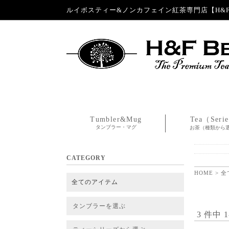
ルイボスティー&ノンカフェイン紅茶専門店【H&F 
Tumbler&Mug
Tea（Seri
タンブラー・マグ
お茶（種類から
CATEGORY
HOME
>
全
全てのアイテム
タンブラーを選ぶ
3 件中 
タンブラー
タンブラー交換パーツ・カバー