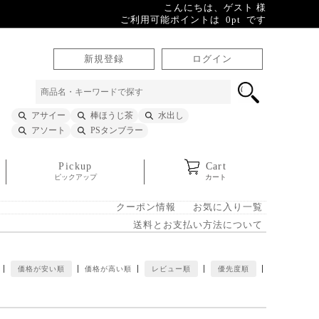
こんにちは、ゲスト 様
ご利用可能ポイントは 0pt です
新規登録
ログイン
アサイー
棒ほうじ茶
水出し
アソート
PSタンブラー
Pickup
Cart
ピックアップ
カート
クーポン情報
お気に入り一覧
送料とお支払い方法について
価格が安い順
価格が高い順
レビュー順
優先度順