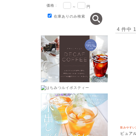
価格 :
～
円
在庫ありのみ検索
4 件中
飲みやすい
ピュアル