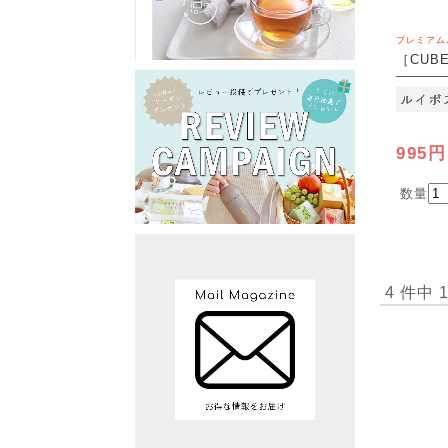
プレミアム
［CUB
包
995円
数量
4 件中