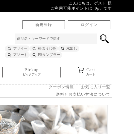
こんにちは、ゲスト 様
ご利用可能ポイントは 0pt です
新規登録
ログイン
アサイー
棒ほうじ茶
水出し
アソート
PSタンブラー
Pickup
Cart
ピックアップ
カート
クーポン情報
お気に入り一覧
送料とお支払い方法について