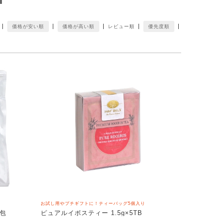
価格が安い順
価格が高い順
レビュー順
優先度順
お試し用やプチギフトに！ティーバッグ5個入り
0包
ピュアルイボスティー 1.5g×5TB