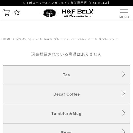
ルイボスティー&ノンカフェイン紅茶専門店【H&F BELX】
MENU
HOME
>
全てのアイテム
>
Tea
>
プレミアム ハーバルティー
> リフレッシュ
現在登録されている商品はありません
Tea
Decaf Coffee
Tumbler＆Mug
Food