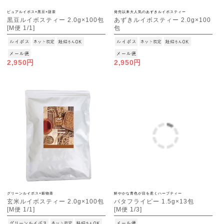
ピュアルイボス×黒豆×甜茶
発売以来大人気のあずきルイボスティー
黒豆ルイボスティー 2.0g×100包
あずきルイボスティー 2.0g×100
[M便 1/1]
包
[M便 1/1]
2,950円
2,950円
グリーンルイボス×穀物茶
鮮やかな青色が目を惹くハーブティー
玄米ルイボスティー 2.0g×100包
バタフライピー 1.5g×13包
[M便 1/1]
[M便 1/3]