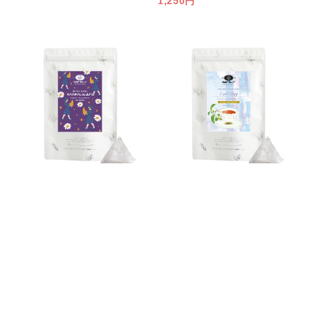
1,250円
お買上金額合計6,000円(税込み)以上で送料無料
リラックスハーブの代表カモミールもブレンド
ピュアルイボスベースのフレーバーティー
ナチュラルスリーピールイボステ
アールグレイルイボスティー
ィー 2.0g×30包
2.0g×30包
[M便 1/3]
[M便 1/3]
1,250円
1,250円