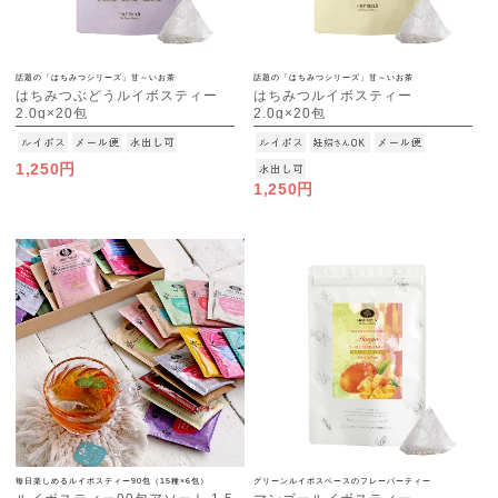
話題の「はちみつシリーズ」甘～いお茶
話題の「はちみつシリーズ」甘～いお茶
はちみつぶどうルイボスティー
はちみつルイボスティー
2.0g×20包
2.0g×20包
[M便 1/3]
[M便 1/3]
1,250円
1,250円
毎日楽しめるルイボスティー90包（15種×6包）
グリーンルイボスベースのフレーバーティー