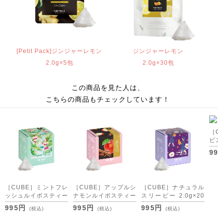
[Petit Pack]ジンジャーレモン
ジンジャーレモン
2.0g×5包
2.0g×30包
この商品を見た人は、
こちらの商品もチェックしています！
［
ビ
ー 
9
［CUBE］ミントフレ
［CUBE］アップルシ
［CUBE］ナチュラル
ッシュルイボスティー
ナモンルイボスティー
スリーピー 2.0g×20
2.0g×20包
2.0g×20包
包
995円
995円
995円
(税込)
(税込)
(税込)