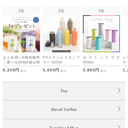
1位
2位
3位
まとめ買い6個目無料
PSステンレスタンブ
セラミックマグ
レ
｜選べる30包6袋お得
ラー 360ml
400ml
テ
セット デカフェコー
便 
6,249円
5,600円
3,890円
1
(税込)
(税込)
(税込)
ヒーも仲間入り
Tea
Decaf Coffee