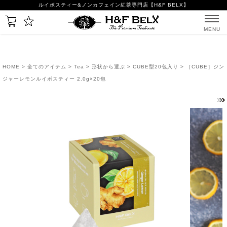
ルイボスティー&ノンカフェイン紅茶専門店【H&F BELX】
MENU
HOME
>
全てのアイテム
>
Tea
>
形状から選ぶ
>
CUBE型20包入り
> ［CUBE］ジン
ジャーレモンルイボスティー 2.0g×20包