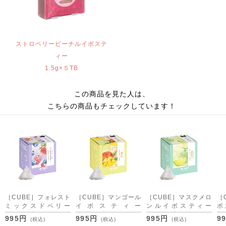
ストロベリーピーチルイボステ
ィー
1.5g×５TB
この商品を見た人は、
こちらの商品もチェックしています！
［CUBE］フォレスト
［CUBE］マンゴール
［CUBE］マスクメロ
［
ミックスドベリー
イボスティー
ンルイボスティー
ボ
2.0g×20包
2.0g×20包
2.0g×20包
包
995円
995円
995円
9
(税込)
(税込)
(税込)