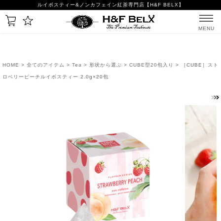
ルイボスティー&ノンカフェイン紅茶専門店【H&F BELX】
MENU
HOME
>
全てのアイテム
>
Tea
>
形状から選ぶ
>
CUBE型20包入り
> ［CUBE］スト
ロベリーピーチルイボスティー 2.0g×20包