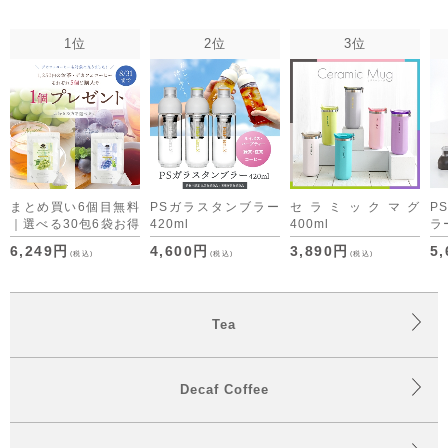
1位
2位
3位
まとめ買い6個目無料
PSガラスタンブラー
セラミックマグ
P
｜選べる30包6袋お得
420ml
400ml
ラー
セット デカフェコー
6,249円
4,600円
3,890円
5
(税込)
(税込)
(税込)
ヒーも仲間入り
Tea
Decaf Coffee