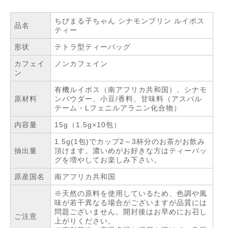
ちびまる子ちゃん シナモンプリン ルイボス
品名
ティー
形状
テトラ型ティーバッグ
カフェイ
ノンカフェイン
ン
有機ルイボス（南アフリカ共和国）、シナモ
原材料
ンパウダー、小豆/香料、甘味料（アスパル
テーム・Lフェニルアラニン化合物）
内容量
15g（1.5g×10包）
1.5g(1包)でカップ2～3杯分のお茶がお飲み
抽出量
頂けます。濃いめがお好きな方はティーバッ
グを増やしてお楽しみ下さい。
原産国名
南アフリカ共和国
※天然の原料を使用しているため、色調や風
味が若干異なる場合がございますが品質には
問題ございません。開封後はお早めにお召し
ご注意
上がりください。