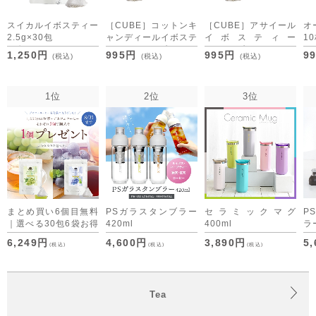
スイカルイボスティー
［CUBE］コットンキ
［CUBE］アサイール
オ
2.5g×30包
ャンディールイボステ
イボスティー
10
[M便 1/3]
ィー 2.0g×20包
1.5g×20包
1,250円
995円
995円
9
(税込)
(税込)
(税込)
1位
2位
3位
まとめ買い6個目無料
PSガラスタンブラー
セラミックマグ
P
｜選べる30包6袋お得
420ml
400ml
ラー
セット デカフェコー
6,249円
4,600円
3,890円
5
(税込)
(税込)
(税込)
ヒーも仲間入り
Tea