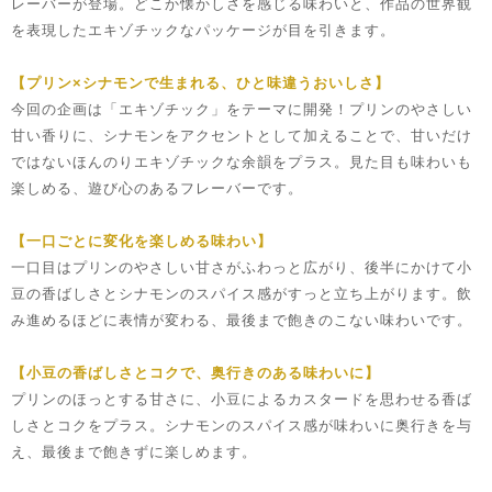
レーバーが登場。どこか懐かしさを感じる味わいと、作品の世界観
を表現したエキゾチックなパッケージが目を引きます。
【プリン×シナモンで生まれる、ひと味違うおいしさ】
今回の企画は「エキゾチック」をテーマに開発！プリンのやさしい
甘い香りに、シナモンをアクセントとして加えることで、甘いだけ
ではないほんのりエキゾチックな余韻をプラス。見た目も味わいも
楽しめる、遊び心のあるフレーバーです。
【一口ごとに変化を楽しめる味わい】
一口目はプリンのやさしい甘さがふわっと広がり、後半にかけて小
豆の香ばしさとシナモンのスパイス感がすっと立ち上がります。飲
み進めるほどに表情が変わる、最後まで飽きのこない味わいです。
【小豆の香ばしさとコクで、奥行きのある味わいに】
プリンのほっとする甘さに、小豆によるカスタードを思わせる香ば
しさとコクをプラス。シナモンのスパイス感が味わいに奥行きを与
え、最後まで飽きずに楽しめます。