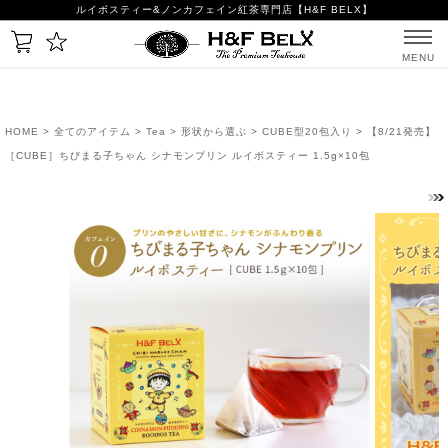
ルイボスティー&ノンカフェイン紅茶専門店【H&F BELX】
MENU
HOME
>
全てのアイテム
>
Tea
>
形状から選ぶ
>
CUBE型20包入り
> 【8/21発売】
［CUBE］ちびまる子ちゃん シナモンプリン ルイボスティー 1.5g×10包