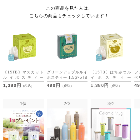
この商品を見た人は、
こちらの商品もチェックしています！
〔15TB〕マスカット
グリーンアップルルイ
〔15TB〕はちみつル
フ
ルイボスティー
ボスティー 1.5g×5TB
イボスティー
ベ
1.5g×15TB
[M便 1/15]
1.5g×15TB
1.
1,380円
490円
1,380円
4
(税込)
(税込)
(税込)
[M
1位
2位
3位