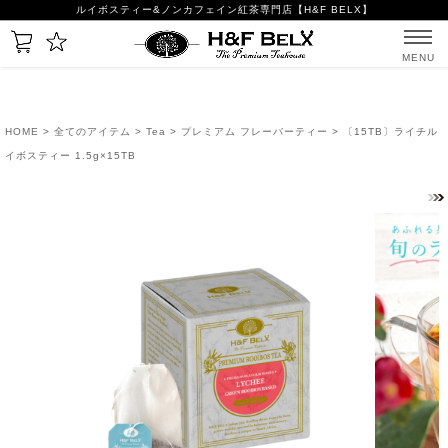
ルイボスティー&ノンカフェイン紅茶専門店【H&F BELX】
MENU
HOME
>
全てのアイテム
>
Tea
>
プレミアム フレーバーティー
> 〔15TB〕ライチル
イボスティー 1.5g×15TB